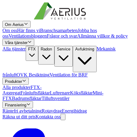
Om Aerius
Om oss
Här finns vi
Branschsamarbeten
Jobba hos
oss
Ventilationsbloggen
Frågor och svar
Allmänna villkor & policy
Våra tjänster
Alla tjänster
Mekanisk
FTX
Radon
Service
Avfuktning
frånluft
OVK Besiktning
Ventilation för BRF
Produkter
Alla produkter
FTX-
Aggregat
Frånluftsfläktar
Luftrenare
Köksfläktar
Mini-
FTX
Badrumsfläktar
Tilluftsventiler
Finansiering
Räntefri avbetalning
Rotavdrag
Energibidrag
Räkna ut ditt pris
Kontakta oss