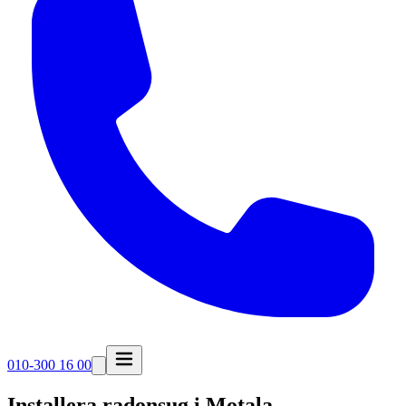
010-300 16 00
Installera radonsug i
Motala