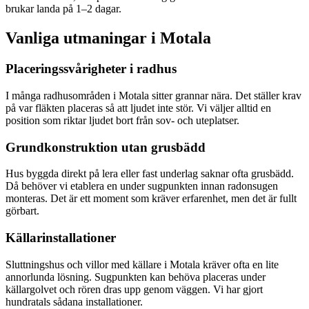
brukar landa på 1–2 dagar.
Vanliga utmaningar i
Motala
Placeringssvårigheter i radhus
I många radhusområden i Motala sitter grannar nära. Det ställer krav
på var fläkten placeras så att ljudet inte stör. Vi väljer alltid en
position som riktar ljudet bort från sov- och uteplatser.
Grundkonstruktion utan grusbädd
Hus byggda direkt på lera eller fast underlag saknar ofta grusbädd.
Då behöver vi etablera en under sugpunkten innan radonsugen
monteras. Det är ett moment som kräver erfarenhet, men det är fullt
görbart.
Källarinstallationer
Sluttningshus och villor med källare i Motala kräver ofta en lite
annorlunda lösning. Sugpunkten kan behöva placeras under
källargolvet och rören dras upp genom väggen. Vi har gjort
hundratals sådana installationer.