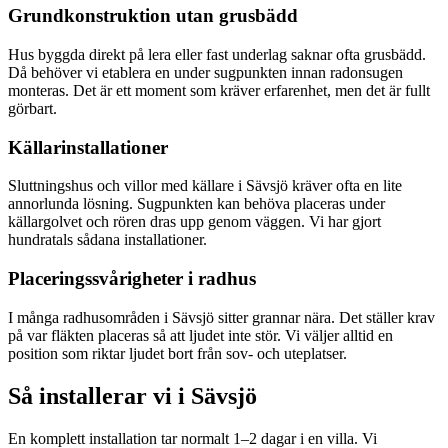
Grundkonstruktion utan grusbädd
Hus byggda direkt på lera eller fast underlag saknar ofta grusbädd.
Då behöver vi etablera en under sugpunkten innan radonsugen
monteras. Det är ett moment som kräver erfarenhet, men det är fullt
görbart.
Källarinstallationer
Sluttningshus och villor med källare i Sävsjö kräver ofta en lite
annorlunda lösning. Sugpunkten kan behöva placeras under
källargolvet och rören dras upp genom väggen. Vi har gjort
hundratals sådana installationer.
Placeringssvårigheter i radhus
I många radhusområden i Sävsjö sitter grannar nära. Det ställer krav
på var fläkten placeras så att ljudet inte stör. Vi väljer alltid en
position som riktar ljudet bort från sov- och uteplatser.
Så installerar vi i
Sävsjö
En komplett installation tar normalt 1–2 dagar i en villa. Vi