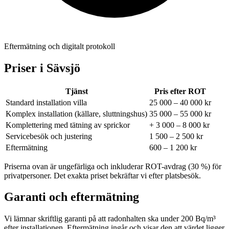
Eftermätning och digitalt protokoll
Priser i
Sävsjö
Tjänst
Pris efter ROT
Standard installation villa
25 000 – 40 000 kr
Komplex installation (källare, sluttningshus)
35 000 – 55 000 kr
Komplettering med tätning av sprickor
+ 3 000 – 8 000 kr
Servicebesök och justering
1 500 – 2 500 kr
Eftermätning
600 – 1 200 kr
Priserna ovan är ungefärliga och inkluderar ROT-avdrag (30 %) för
privatpersoner. Det exakta priset bekräftar vi efter platsbesök.
Garanti och eftermätning
Vi lämnar skriftlig garanti på att radonhalten ska under 200 Bq/m³
efter installationen. Eftermätning ingår och visar den att värdet ligger