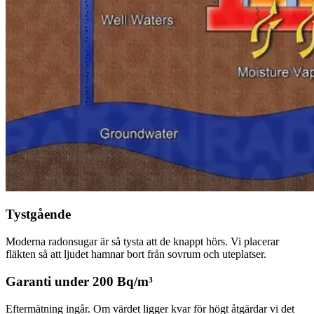
Tystgående
Moderna radonsugar är så tysta att de knappt hörs. Vi placerar
fläkten så att ljudet hamnar bort från sovrum och uteplatser.
Garanti under 200 Bq/m³
Eftermätning ingår. Om värdet ligger kvar för högt åtgärdar vi det