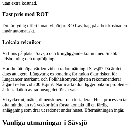
utan extra kostnad.
Fast pris med ROT
Du får tydlig offert innan vi börjar. ROT-avdrag på arbetskostnaden
ingår automatiskt.
Lokala tekniker
Vi finns på plats i Sävsjö och kringliggande kommuner. Snabb
tidsbokning och uppföljning.
Har du fått höga värden vid en radonmätning i Sävsjö? Då är det
dags att agera. Långvarig exponering för radon ökar risken för
lungcancer markant, och Folkhälsomyndigheten rekommenderar
åtgärd redan vid 200 Bq/m³. När markradon ligger bakom problemet
är installation av radonsug det första valet.
Vi rycker ut, mäter, dimensionerar och installerar. Hela processen tar
ofta mindre än två veckor från första kontakt till en färdig
anläggning som drar ut radonet under huset. Eftermätningen ingår.
Vanliga utmaningar i
Sävsjö