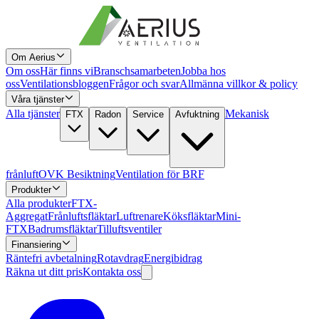
Om Aerius
Om oss
Här finns vi
Branschsamarbeten
Jobba hos
oss
Ventilationsbloggen
Frågor och svar
Allmänna villkor & policy
Våra tjänster
Alla tjänster
Mekanisk
FTX
Radon
Service
Avfuktning
frånluft
OVK Besiktning
Ventilation för BRF
Produkter
Alla produkter
FTX-
Aggregat
Frånluftsfläktar
Luftrenare
Köksfläktar
Mini-
FTX
Badrumsfläktar
Tilluftsventiler
Finansiering
Räntefri avbetalning
Rotavdrag
Energibidrag
Räkna ut ditt pris
Kontakta oss