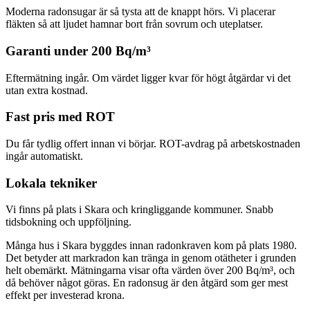
Moderna radonsugar är så tysta att de knappt hörs. Vi placerar
fläkten så att ljudet hamnar bort från sovrum och uteplatser.
Garanti under 200 Bq/m³
Eftermätning ingår. Om värdet ligger kvar för högt åtgärdar vi det
utan extra kostnad.
Fast pris med ROT
Du får tydlig offert innan vi börjar. ROT-avdrag på arbetskostnaden
ingår automatiskt.
Lokala tekniker
Vi finns på plats i Skara och kringliggande kommuner. Snabb
tidsbokning och uppföljning.
Många hus i Skara byggdes innan radonkraven kom på plats 1980.
Det betyder att markradon kan tränga in genom otätheter i grunden
helt obemärkt. Mätningarna visar ofta värden över 200 Bq/m³, och
då behöver något göras. En radonsug är den åtgärd som ger mest
effekt per investerad krona.