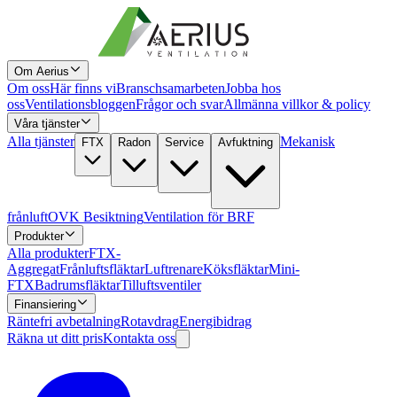
Om Aerius
Om oss
Här finns vi
Branschsamarbeten
Jobba hos
oss
Ventilationsbloggen
Frågor och svar
Allmänna villkor & policy
Våra tjänster
Alla tjänster
Mekanisk
FTX
Radon
Service
Avfuktning
frånluft
OVK Besiktning
Ventilation för BRF
Produkter
Alla produkter
FTX-
Aggregat
Frånluftsfläktar
Luftrenare
Köksfläktar
Mini-
FTX
Badrumsfläktar
Tilluftsventiler
Finansiering
Räntefri avbetalning
Rotavdrag
Energibidrag
Räkna ut ditt pris
Kontakta oss