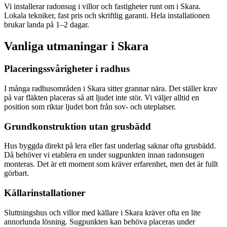
Vi installerar radonsug i villor och fastigheter runt om i Skara.
Lokala tekniker, fast pris och skriftlig garanti. Hela installationen
brukar landa på 1–2 dagar.
Vanliga utmaningar i
Skara
Placeringssvårigheter i radhus
I många radhusområden i Skara sitter grannar nära. Det ställer krav
på var fläkten placeras så att ljudet inte stör. Vi väljer alltid en
position som riktar ljudet bort från sov- och uteplatser.
Grundkonstruktion utan grusbädd
Hus byggda direkt på lera eller fast underlag saknar ofta grusbädd.
Då behöver vi etablera en under sugpunkten innan radonsugen
monteras. Det är ett moment som kräver erfarenhet, men det är fullt
görbart.
Källarinstallationer
Sluttningshus och villor med källare i Skara kräver ofta en lite
annorlunda lösning. Sugpunkten kan behöva placeras under