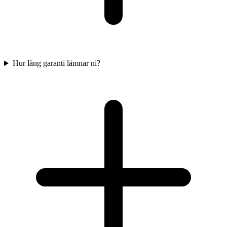
Hur lång garanti lämnar ni?