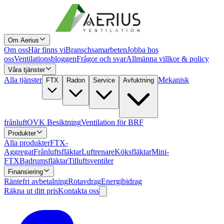
Om Aerius
Om oss
Här finns vi
Branschsamarbeten
Jobba hos
oss
Ventilationsbloggen
Frågor och svar
Allmänna villkor & policy
Våra tjänster
Alla tjänster
Mekanisk
FTX
Radon
Service
Avfuktning
frånluft
OVK Besiktning
Ventilation för BRF
Produkter
Alla produkter
FTX-
Aggregat
Frånluftsfläktar
Luftrenare
Köksfläktar
Mini-
FTX
Badrumsfläktar
Tilluftsventiler
Finansiering
Räntefri avbetalning
Rotavdrag
Energibidrag
Räkna ut ditt pris
Kontakta oss