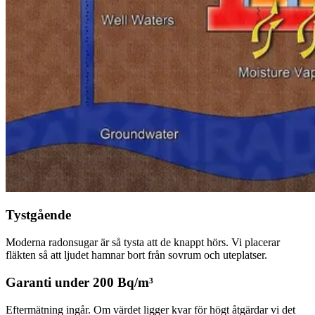
Tystgående
Moderna radonsugar är så tysta att de knappt hörs. Vi placerar
fläkten så att ljudet hamnar bort från sovrum och uteplatser.
Garanti under 200 Bq/m³
Eftermätning ingår. Om värdet ligger kvar för högt åtgärdar vi det