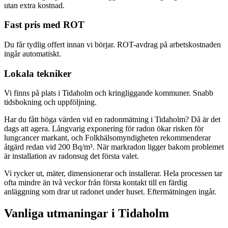
utan extra kostnad.
Fast pris med ROT
Du får tydlig offert innan vi börjar. ROT-avdrag på arbetskostnaden
ingår automatiskt.
Lokala tekniker
Vi finns på plats i Tidaholm och kringliggande kommuner. Snabb
tidsbokning och uppföljning.
Har du fått höga värden vid en radonmätning i Tidaholm? Då är det
dags att agera. Långvarig exponering för radon ökar risken för
lungcancer markant, och Folkhälsomyndigheten rekommenderar
åtgärd redan vid 200 Bq/m³. När markradon ligger bakom problemet
är installation av radonsug det första valet.
Vi rycker ut, mäter, dimensionerar och installerar. Hela processen tar
ofta mindre än två veckor från första kontakt till en färdig
anläggning som drar ut radonet under huset. Eftermätningen ingår.
Vanliga utmaningar i
Tidaholm