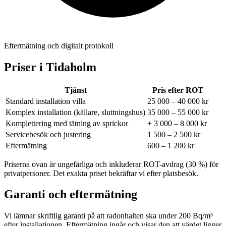
Eftermätning och digitalt protokoll
Priser i
Tidaholm
Tjänst
Pris efter ROT
Standard installation villa
25 000 – 40 000 kr
Komplex installation (källare, sluttningshus)
35 000 – 55 000 kr
Komplettering med tätning av sprickor
+ 3 000 – 8 000 kr
Servicebesök och justering
1 500 – 2 500 kr
Eftermätning
600 – 1 200 kr
Priserna ovan är ungefärliga och inkluderar ROT-avdrag (30 %) för
privatpersoner. Det exakta priset bekräftar vi efter platsbesök.
Garanti och eftermätning
Vi lämnar skriftlig garanti på att radonhalten ska under 200 Bq/m³
efter installationen. Eftermätning ingår och visar den att värdet ligger