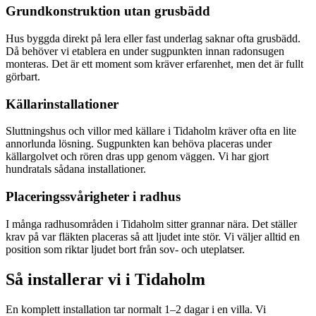
Grundkonstruktion utan grusbädd
Hus byggda direkt på lera eller fast underlag saknar ofta grusbädd.
Då behöver vi etablera en under sugpunkten innan radonsugen
monteras. Det är ett moment som kräver erfarenhet, men det är fullt
görbart.
Källarinstallationer
Sluttningshus och villor med källare i Tidaholm kräver ofta en lite
annorlunda lösning. Sugpunkten kan behöva placeras under
källargolvet och rören dras upp genom väggen. Vi har gjort
hundratals sådana installationer.
Placeringssvårigheter i radhus
I många radhusområden i Tidaholm sitter grannar nära. Det ställer
krav på var fläkten placeras så att ljudet inte stör. Vi väljer alltid en
position som riktar ljudet bort från sov- och uteplatser.
Så installerar vi i
Tidaholm
En komplett installation tar normalt 1–2 dagar i en villa. Vi