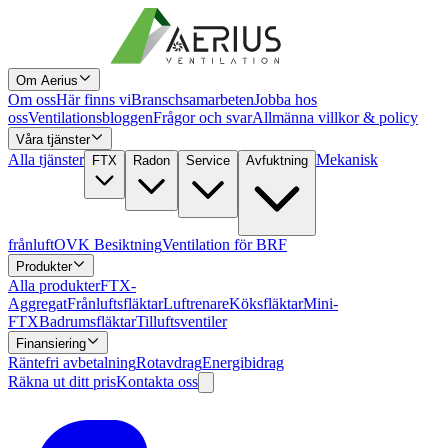
Om Aerius
Om oss
Här finns vi
Branschsamarbeten
Jobba hos
oss
Ventilationsbloggen
Frågor och svar
Allmänna villkor & policy
Våra tjänster
Alla tjänster
Mekanisk
FTX
Radon
Service
Avfuktning
frånluft
OVK Besiktning
Ventilation för BRF
Produkter
Alla produkter
FTX-
Aggregat
Frånluftsfläktar
Luftrenare
Köksfläktar
Mini-
FTX
Badrumsfläktar
Tilluftsventiler
Finansiering
Räntefri avbetalning
Rotavdrag
Energibidrag
Räkna ut ditt pris
Kontakta oss