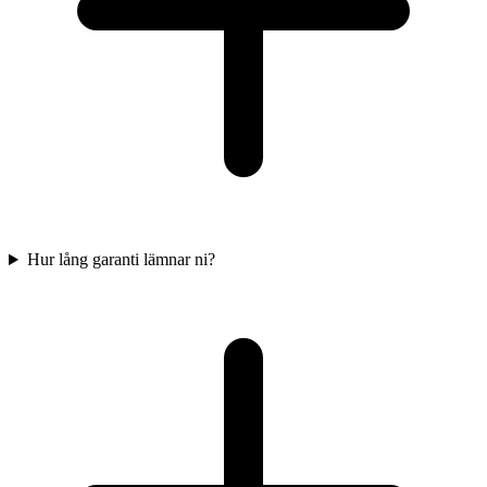
Hur lång garanti lämnar ni?