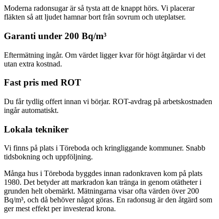
Moderna radonsugar är så tysta att de knappt hörs. Vi placerar
fläkten så att ljudet hamnar bort från sovrum och uteplatser.
Garanti under 200 Bq/m³
Eftermätning ingår. Om värdet ligger kvar för högt åtgärdar vi det
utan extra kostnad.
Fast pris med ROT
Du får tydlig offert innan vi börjar. ROT-avdrag på arbetskostnaden
ingår automatiskt.
Lokala tekniker
Vi finns på plats i Töreboda och kringliggande kommuner. Snabb
tidsbokning och uppföljning.
Många hus i Töreboda byggdes innan radonkraven kom på plats
1980. Det betyder att markradon kan tränga in genom otätheter i
grunden helt obemärkt. Mätningarna visar ofta värden över 200
Bq/m³, och då behöver något göras. En radonsug är den åtgärd som
ger mest effekt per investerad krona.