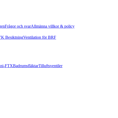
gen
Frågor och svar
Allmänna villkor & policy
K Besiktning
Ventilation för BRF
ni-FTX
Badrumsfläktar
Tilluftsventiler