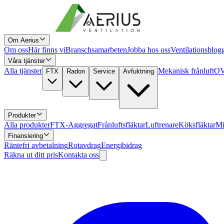
Om Aerius
Om oss
Här finns vi
Branschsamarbeten
Jobba hos oss
Ventilationsblog
Våra tjänster
Alla tjänster
Mekanisk frånluft
OV
FTX
Radon
Service
Avfuktning
Produkter
Alla produkter
FTX-Aggregat
Frånluftsfläktar
Luftrenare
Köksfläktar
Mi
Finansiering
Räntefri avbetalning
Rotavdrag
Energibidrag
Räkna ut ditt pris
Kontakta oss