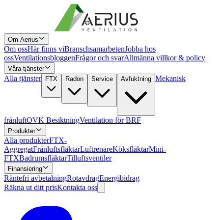
Om Aerius
Om oss
Här finns vi
Branschsamarbeten
Jobba hos
oss
Ventilationsbloggen
Frågor och svar
Allmänna villkor & policy
Våra tjänster
Alla tjänster
Mekanisk
FTX
Radon
Service
Avfuktning
frånluft
OVK Besiktning
Ventilation för BRF
Produkter
Alla produkter
FTX-
Aggregat
Frånluftsfläktar
Luftrenare
Köksfläktar
Mini-
FTX
Badrumsfläktar
Tilluftsventiler
Finansiering
Räntefri avbetalning
Rotavdrag
Energibidrag
Räkna ut ditt pris
Kontakta oss