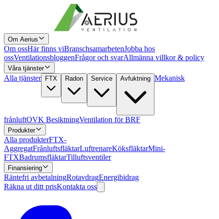
Om Aerius
Om oss
Här finns vi
Branschsamarbeten
Jobba hos
oss
Ventilationsbloggen
Frågor och svar
Allmänna villkor & policy
Våra tjänster
Alla tjänster
Mekanisk
FTX
Radon
Service
Avfuktning
frånluft
OVK Besiktning
Ventilation för BRF
Produkter
Alla produkter
FTX-
Aggregat
Frånluftsfläktar
Luftrenare
Köksfläktar
Mini-
FTX
Badrumsfläktar
Tilluftsventiler
Finansiering
Räntefri avbetalning
Rotavdrag
Energibidrag
Räkna ut ditt pris
Kontakta oss