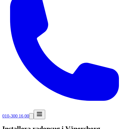
010-300 16 00
Installera radonsug i
Vänersborg