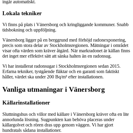
ingår automatiskt.
Lokala tekniker
Vi finns på plats i Vänersborg och kringliggande kommuner. Snabb
tidsbokning och uppföljning.
Vänersborg ligger på en berggrund med förhöjd radonexponering,
precis som stora delar av Stockholmsregionen. Mätningar i området
visar ofta värden som kräver åtgärd. När markradonet är källan finns
det inget mer effektivt sätt att sänka halten än en radonsug.
Vi har installerat radonsugar i Stockholmsregionen sedan 2015.
Erfarna tekniker, tystgående fläktar och en garanti som faktiskt
håller, värdet ska under 200 Bq/m³ efter installationen.
Vanliga utmaningar i
Vänersborg
Källarinstallationer
Sluttningshus och villor med källare i Vänersborg kräver ofta en lite
annorlunda lösning. Sugpunkten kan behöva placeras under
källargolvet och rören dras upp genom väggen. Vi har gjort
hundratals sådana installationer.