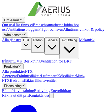
Om Aerius
Om oss
Här finns vi
Branschsamarbeten
Jobba hos
oss
Ventilationsbloggen
Frågor och svar
Allmänna villkor & policy
Våra tjänster
Alla tjänster
Mekanisk
FTX
Radon
Service
Avfuktning
frånluft
OVK Besiktning
Ventilation för BRF
Produkter
Alla produkter
FTX-
Aggregat
Frånluftsfläktar
Luftrenare
Köksfläktar
Mini-
FTX
Badrumsfläktar
Tilluftsventiler
Finansiering
Räntefri avbetalning
Rotavdrag
Energibidrag
Räkna ut ditt pris
Kontakta oss