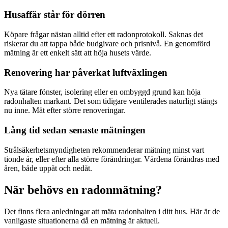
Husaffär står för dörren
Köpare frågar nästan alltid efter ett radonprotokoll. Saknas det
riskerar du att tappa både budgivare och prisnivå. En genomförd
mätning är ett enkelt sätt att höja husets värde.
Renovering har påverkat luftväxlingen
Nya tätare fönster, isolering eller en ombyggd grund kan höja
radonhalten markant. Det som tidigare ventilerades naturligt stängs
nu inne. Mät efter större renoveringar.
Lång tid sedan senaste mätningen
Strålsäkerhetsmyndigheten rekommenderar mätning minst vart
tionde år, eller efter alla större förändringar. Värdena förändras med
åren, både uppåt och nedåt.
När behövs en radonmätning?
Det finns flera anledningar att mäta radonhalten i ditt hus. Här är de
vanligaste situationerna då en mätning är aktuell.