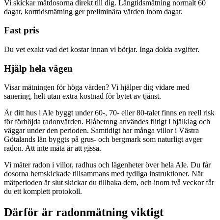
Vi skickar mätdosorna direkt till dig. Långtidsmätning normalt 60
dagar, korttidsmätning ger preliminära värden inom dagar.
Fast pris
Du vet exakt vad det kostar innan vi börjar. Inga dolda avgifter.
Hjälp hela vägen
Visar mätningen för höga värden? Vi hjälper dig vidare med
sanering, helt utan extra kostnad för bytet av tjänst.
Är ditt hus i Ale byggt under 60-, 70- eller 80-talet finns en reell risk
för förhöjda radonvärden. Blåbetong användes flitigt i bjälklag och
väggar under den perioden. Samtidigt har många villor i Västra
Götalands län byggts på grus- och bergmark som naturligt avger
radon. Att inte mäta är att gissa.
Vi mäter radon i villor, radhus och lägenheter över hela Ale. Du får
dosorna hemskickade tillsammans med tydliga instruktioner. När
mätperioden är slut skickar du tillbaka dem, och inom två veckor får
du ett komplett protokoll.
Därför är radonmätning viktigt