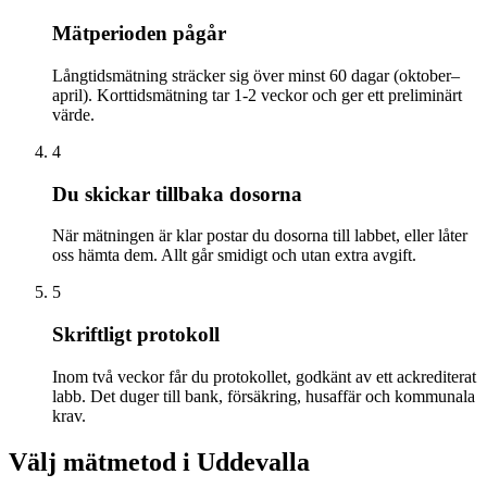
Mätperioden pågår
Långtidsmätning sträcker sig över minst 60 dagar (oktober–
april). Korttidsmätning tar 1-2 veckor och ger ett preliminärt
värde.
4
Du skickar tillbaka dosorna
När mätningen är klar postar du dosorna till labbet, eller låter
oss hämta dem. Allt går smidigt och utan extra avgift.
5
Skriftligt protokoll
Inom två veckor får du protokollet, godkänt av ett ackrediterat
labb. Det duger till bank, försäkring, husaffär och kommunala
krav.
Välj mätmetod i
Uddevalla