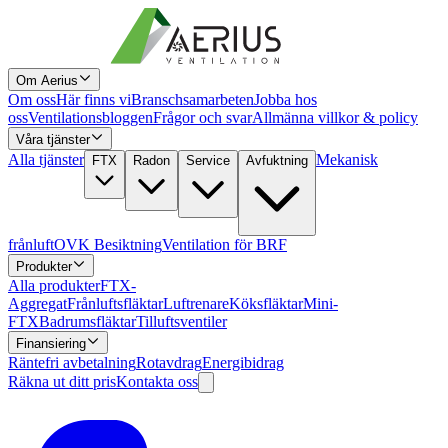
Om Aerius
Om oss
Här finns vi
Branschsamarbeten
Jobba hos
oss
Ventilationsbloggen
Frågor och svar
Allmänna villkor & policy
Våra tjänster
Alla tjänster
Mekanisk
FTX
Radon
Service
Avfuktning
frånluft
OVK Besiktning
Ventilation för BRF
Produkter
Alla produkter
FTX-
Aggregat
Frånluftsfläktar
Luftrenare
Köksfläktar
Mini-
FTX
Badrumsfläktar
Tilluftsventiler
Finansiering
Räntefri avbetalning
Rotavdrag
Energibidrag
Räkna ut ditt pris
Kontakta oss