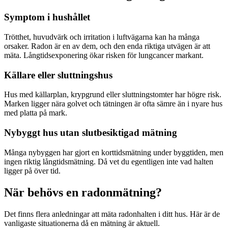
Symptom i hushållet
Trötthet, huvudvärk och irritation i luftvägarna kan ha många
orsaker. Radon är en av dem, och den enda riktiga utvägen är att
mäta. Långtidsexponering ökar risken för lungcancer markant.
Källare eller sluttningshus
Hus med källarplan, krypgrund eller sluttningstomter har högre risk.
Marken ligger nära golvet och tätningen är ofta sämre än i nyare hus
med platta på mark.
Nybyggt hus utan slutbesiktigad mätning
Många nybyggen har gjort en korttidsmätning under byggtiden, men
ingen riktig långtidsmätning. Då vet du egentligen inte vad halten
ligger på över tid.
När behövs en radonmätning?
Det finns flera anledningar att mäta radonhalten i ditt hus. Här är de
vanligaste situationerna då en mätning är aktuell.