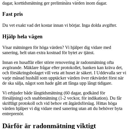
dagar, korttidsmätning ger preliminära värden inom dagar.
Fast pris
Du vet exakt vad det kostar innan vi börjar. Inga dolda avgifter.
Hjälp hela vägen
Visar mätningen för höga värden? Vi hjälper dig vidare med
sanering, helt utan extra kostnad för bytet av tjänst.
Innan en husaffär eller större renovering är radonmätning ofta
avgörande. Mäklare frågar efter protokollet, banken kan kräva det,
och försäkringsbolaget vill veta att huset är säkert. I Uddevalla ser vi
varje månad hushåll som upptäcker värden över riktvärdet först när
de ska sälja, något som hade gått att fånga upp långt tidigare.
Vi erbjuder både långtidsmätning (60 dagar, godkänd för
försäljning) och snabbmätning (1-2 veckor, för indikation). Du får
skriftligt protokoll och vid behov ett åtgärdsförslag. Hittas höga
värden hjälper vi dig vidare med sanering utan att du behöver byta
entreprenör.
Därför är radonmätning viktigt