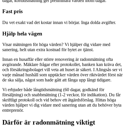
dagar, korttidsmätning ger preliminära värden inom dagar.
Fast pris
Du vet exakt vad det kostar innan vi börjar. Inga dolda avgifter.
Hjälp hela vägen
Visar mätningen för höga värden? Vi hjälper dig vidare med
sanering, helt utan extra kostnad för bytet av tjänst.
Innan en husaffär eller större renovering är radonmätning ofta
avgörande. Mäklare frågar efter protokollet, banken kan kräva det,
och försäkringsbolaget vill veta att huset är säkert. I Alingsås ser vi
varje månad hushåll som upptäcker värden över riktvärdet först när
de ska sälja, något som hade gått att fånga upp långt tidigare.
Vi erbjuder både långtidsmätning (60 dagar, godkänd för
försäljning) och snabbmätning (1-2 veckor, för indikation). Du får
skriftligt protokoll och vid behov ett åtgärdsförslag. Hittas höga
värden hjälper vi dig vidare med sanering utan att du behöver byta
entreprenör.
Därför är radonmätning viktigt