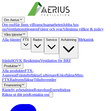
Om Aerius
Om oss
Här finns vi
Branschsamarbeten
Jobba hos
oss
Ventilationsbloggen
Frågor och svar
Allmänna villkor & policy
Våra tjänster
Alla tjänster
Mekanisk
FTX
Radon
Service
Avfuktning
frånluft
OVK Besiktning
Ventilation för BRF
Produkter
Alla produkter
FTX-
Aggregat
Frånluftsfläktar
Luftrenare
Köksfläktar
Mini-
FTX
Badrumsfläktar
Tilluftsventiler
Finansiering
Räntefri avbetalning
Rotavdrag
Energibidrag
Räkna ut ditt pris
Kontakta oss