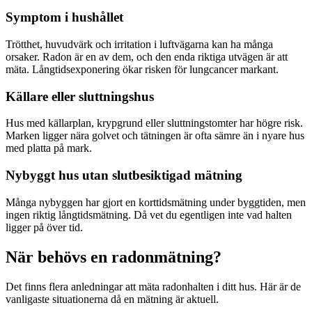
Symptom i hushållet
Trötthet, huvudvärk och irritation i luftvägarna kan ha många
orsaker. Radon är en av dem, och den enda riktiga utvägen är att
mäta. Långtidsexponering ökar risken för lungcancer markant.
Källare eller sluttningshus
Hus med källarplan, krypgrund eller sluttningstomter har högre risk.
Marken ligger nära golvet och tätningen är ofta sämre än i nyare hus
med platta på mark.
Nybyggt hus utan slutbesiktigad mätning
Många nybyggen har gjort en korttidsmätning under byggtiden, men
ingen riktig långtidsmätning. Då vet du egentligen inte vad halten
ligger på över tid.
När behövs en radonmätning?
Det finns flera anledningar att mäta radonhalten i ditt hus. Här är de
vanligaste situationerna då en mätning är aktuell.