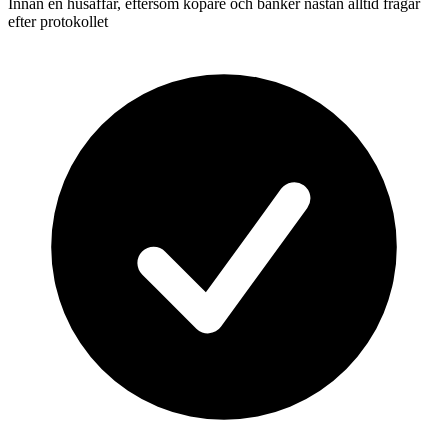
Innan en husaffär, eftersom köpare och banker nästan alltid frågar
efter protokollet