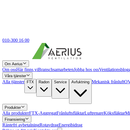
010-300 16 00
Om Aerius
Om oss
Här finns vi
Branschsamarbeten
Jobba hos oss
Ventilationsblog
Våra tjänster
Alla tjänster
Mekanisk frånluft
OV
FTX
Radon
Service
Avfuktning
Produkter
Alla produkter
FTX-Aggregat
Frånluftsfläktar
Luftrenare
Köksfläktar
Mi
Finansiering
Räntefri avbetalning
Rotavdrag
Energibidrag