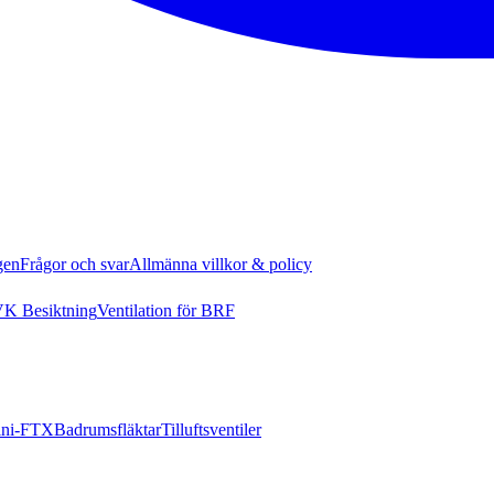
gen
Frågor och svar
Allmänna villkor & policy
K Besiktning
Ventilation för BRF
ni-FTX
Badrumsfläktar
Tilluftsventiler