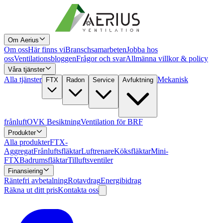
Om Aerius
Om oss
Här finns vi
Branschsamarbeten
Jobba hos
oss
Ventilationsbloggen
Frågor och svar
Allmänna villkor & policy
Våra tjänster
Alla tjänster
Mekanisk
FTX
Radon
Service
Avfuktning
frånluft
OVK Besiktning
Ventilation för BRF
Produkter
Alla produkter
FTX-
Aggregat
Frånluftsfläktar
Luftrenare
Köksfläktar
Mini-
FTX
Badrumsfläktar
Tilluftsventiler
Finansiering
Räntefri avbetalning
Rotavdrag
Energibidrag
Räkna ut ditt pris
Kontakta oss