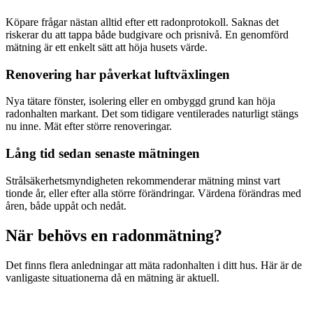
Köpare frågar nästan alltid efter ett radonprotokoll. Saknas det
riskerar du att tappa både budgivare och prisnivå. En genomförd
mätning är ett enkelt sätt att höja husets värde.
Renovering har påverkat luftväxlingen
Nya tätare fönster, isolering eller en ombyggd grund kan höja
radonhalten markant. Det som tidigare ventilerades naturligt stängs
nu inne. Mät efter större renoveringar.
Lång tid sedan senaste mätningen
Strålsäkerhetsmyndigheten rekommenderar mätning minst vart
tionde år, eller efter alla större förändringar. Värdena förändras med
åren, både uppåt och nedåt.
När behövs en radonmätning?
Det finns flera anledningar att mäta radonhalten i ditt hus. Här är de
vanligaste situationerna då en mätning är aktuell.