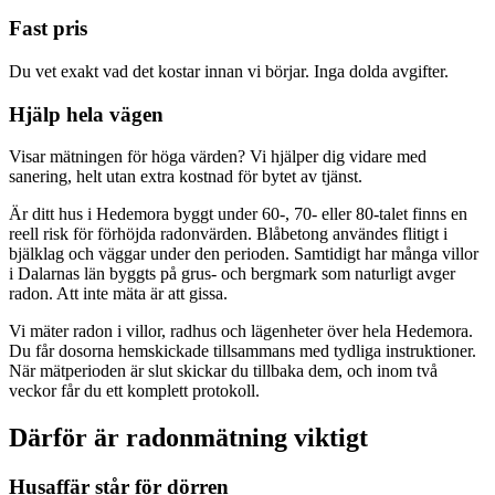
Fast pris
Du vet exakt vad det kostar innan vi börjar. Inga dolda avgifter.
Hjälp hela vägen
Visar mätningen för höga värden? Vi hjälper dig vidare med
sanering, helt utan extra kostnad för bytet av tjänst.
Är ditt hus i Hedemora byggt under 60-, 70- eller 80-talet finns en
reell risk för förhöjda radonvärden. Blåbetong användes flitigt i
bjälklag och väggar under den perioden. Samtidigt har många villor
i Dalarnas län byggts på grus- och bergmark som naturligt avger
radon. Att inte mäta är att gissa.
Vi mäter radon i villor, radhus och lägenheter över hela Hedemora.
Du får dosorna hemskickade tillsammans med tydliga instruktioner.
När mätperioden är slut skickar du tillbaka dem, och inom två
veckor får du ett komplett protokoll.
Därför är radonmätning viktigt
Husaffär står för dörren