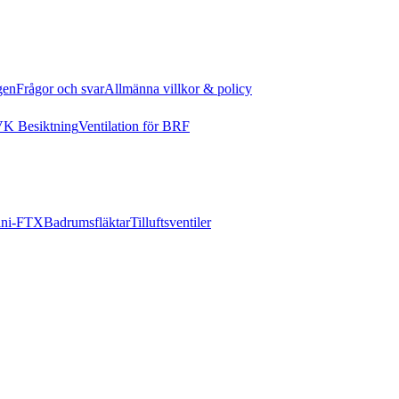
gen
Frågor och svar
Allmänna villkor & policy
K Besiktning
Ventilation för BRF
ni-FTX
Badrumsfläktar
Tilluftsventiler