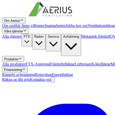
Om Aerius
Om oss
Här finns vi
Branschsamarbeten
Jobba hos oss
Ventilationsblog
Våra tjänster
Alla tjänster
Mekanisk frånluft
OV
FTX
Radon
Service
Avfuktning
Produkter
Alla produkter
FTX-Aggregat
Frånluftsfläktar
Luftrenare
Köksfläktar
Mi
Finansiering
Räntefri avbetalning
Rotavdrag
Energibidrag
Räkna ut ditt pris
Kontakta oss