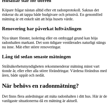
Husaffär står för dörren
Köpare frågar nästan alltid efter ett radonprotokoll. Saknas det
riskerar du att tappa både budgivare och prisnivå. En genomförd
mätning är ett enkelt sätt att höja husets värde.
Renovering har påverkat luftväxlingen
Nya tätare fönster, isolering eller en ombyggd grund kan höja
radonhalten markant. Det som tidigare ventilerades naturligt stängs
nu inne. Mät efter större renoveringar.
Lång tid sedan senaste mätningen
Strålsäkerhetsmyndigheten rekommenderar mätning minst vart
tionde år, eller efter alla större förändringar. Värdena förändras med
åren, både uppåt och nedåt.
När behövs en radonmätning?
Det finns flera anledningar att mäta radonhalten i ditt hus. Här är de
vanligaste situationerna då en mätning är aktuell.