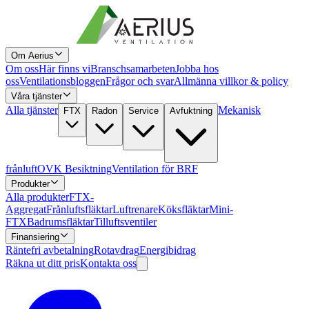
Om Aerius
Om oss
Här finns vi
Branschsamarbeten
Jobba hos
oss
Ventilationsbloggen
Frågor och svar
Allmänna villkor & policy
Våra tjänster
Alla tjänster
Mekanisk
FTX
Radon
Service
Avfuktning
frånluft
OVK Besiktning
Ventilation för BRF
Produkter
Alla produkter
FTX-
Aggregat
Frånluftsfläktar
Luftrenare
Köksfläktar
Mini-
FTX
Badrumsfläktar
Tilluftsventiler
Finansiering
Räntefri avbetalning
Rotavdrag
Energibidrag
Räkna ut ditt pris
Kontakta oss