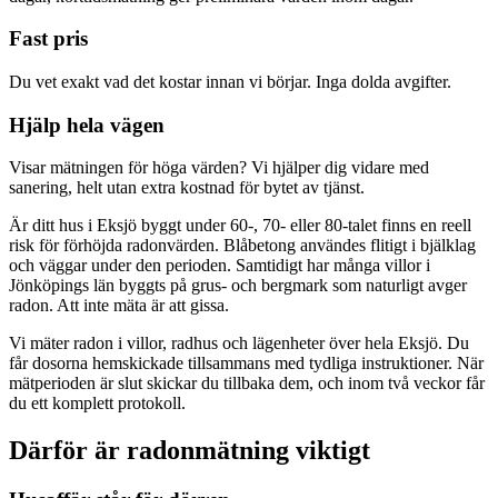
Fast pris
Du vet exakt vad det kostar innan vi börjar. Inga dolda avgifter.
Hjälp hela vägen
Visar mätningen för höga värden? Vi hjälper dig vidare med
sanering, helt utan extra kostnad för bytet av tjänst.
Är ditt hus i Eksjö byggt under 60-, 70- eller 80-talet finns en reell
risk för förhöjda radonvärden. Blåbetong användes flitigt i bjälklag
och väggar under den perioden. Samtidigt har många villor i
Jönköpings län byggts på grus- och bergmark som naturligt avger
radon. Att inte mäta är att gissa.
Vi mäter radon i villor, radhus och lägenheter över hela Eksjö. Du
får dosorna hemskickade tillsammans med tydliga instruktioner. När
mätperioden är slut skickar du tillbaka dem, och inom två veckor får
du ett komplett protokoll.
Därför är radonmätning viktigt