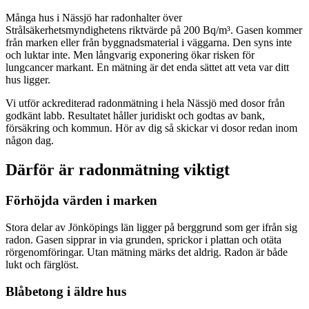
Många hus i Nässjö har radonhalter över
Strålsäkerhetsmyndighetens riktvärde på 200 Bq/m³. Gasen kommer
från marken eller från byggnadsmaterial i väggarna. Den syns inte
och luktar inte. Men långvarig exponering ökar risken för
lungcancer markant. En mätning är det enda sättet att veta var ditt
hus ligger.
Vi utför ackrediterad radonmätning i hela Nässjö med dosor från
godkänt labb. Resultatet håller juridiskt och godtas av bank,
försäkring och kommun. Hör av dig så skickar vi dosor redan inom
någon dag.
Därför är radonmätning viktigt
Förhöjda värden i marken
Stora delar av Jönköpings län ligger på berggrund som ger ifrån sig
radon. Gasen sipprar in via grunden, sprickor i plattan och otäta
rörgenomföringar. Utan mätning märks det aldrig. Radon är både
lukt och färglöst.
Blåbetong i äldre hus