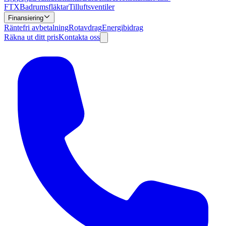
FTX
Badrumsfläktar
Tilluftsventiler
Finansiering
Räntefri avbetalning
Rotavdrag
Energibidrag
Räkna ut ditt pris
Kontakta oss