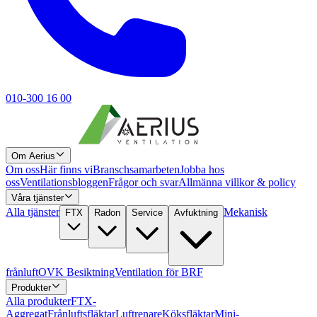
010-300 16 00
Om Aerius
Om oss
Här finns vi
Branschsamarbeten
Jobba hos
oss
Ventilationsbloggen
Frågor och svar
Allmänna villkor & policy
Våra tjänster
Alla tjänster
Mekanisk
FTX
Radon
Service
Avfuktning
frånluft
OVK Besiktning
Ventilation för BRF
Produkter
Alla produkter
FTX-
Aggregat
Frånluftsfläktar
Luftrenare
Köksfläktar
Mini-