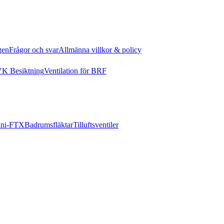
gen
Frågor och svar
Allmänna villkor & policy
K Besiktning
Ventilation för BRF
ni-FTX
Badrumsfläktar
Tilluftsventiler