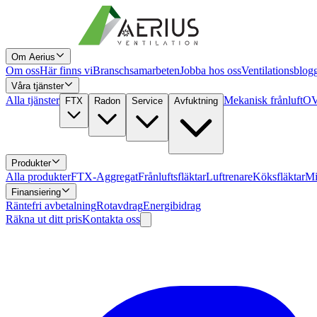
Om Aerius
Om oss
Här finns vi
Branschsamarbeten
Jobba hos oss
Ventilationsblog
Våra tjänster
Alla tjänster
Mekanisk frånluft
OV
FTX
Radon
Service
Avfuktning
Produkter
Alla produkter
FTX-Aggregat
Frånluftsfläktar
Luftrenare
Köksfläktar
Mi
Finansiering
Räntefri avbetalning
Rotavdrag
Energibidrag
Räkna ut ditt pris
Kontakta oss