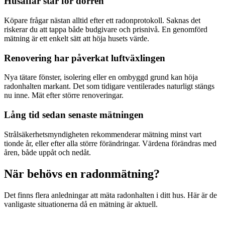
Husaffär står för dörren
Köpare frågar nästan alltid efter ett radonprotokoll. Saknas det
riskerar du att tappa både budgivare och prisnivå. En genomförd
mätning är ett enkelt sätt att höja husets värde.
Renovering har påverkat luftväxlingen
Nya tätare fönster, isolering eller en ombyggd grund kan höja
radonhalten markant. Det som tidigare ventilerades naturligt stängs
nu inne. Mät efter större renoveringar.
Lång tid sedan senaste mätningen
Strålsäkerhetsmyndigheten rekommenderar mätning minst vart
tionde år, eller efter alla större förändringar. Värdena förändras med
åren, både uppåt och nedåt.
När behövs en radonmätning?
Det finns flera anledningar att mäta radonhalten i ditt hus. Här är de
vanligaste situationerna då en mätning är aktuell.