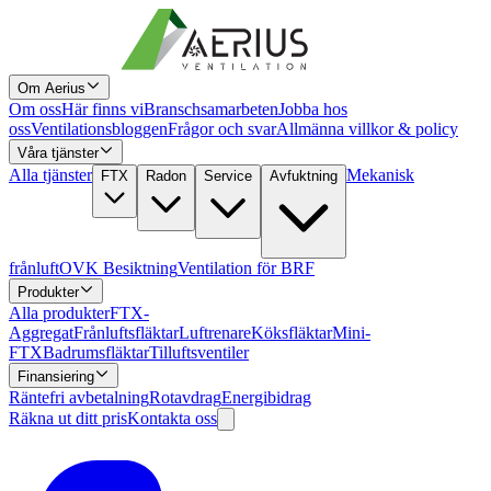
Om Aerius
Om oss
Här finns vi
Branschsamarbeten
Jobba hos
oss
Ventilationsbloggen
Frågor och svar
Allmänna villkor & policy
Våra tjänster
Alla tjänster
Mekanisk
FTX
Radon
Service
Avfuktning
frånluft
OVK Besiktning
Ventilation för BRF
Produkter
Alla produkter
FTX-
Aggregat
Frånluftsfläktar
Luftrenare
Köksfläktar
Mini-
FTX
Badrumsfläktar
Tilluftsventiler
Finansiering
Räntefri avbetalning
Rotavdrag
Energibidrag
Räkna ut ditt pris
Kontakta oss