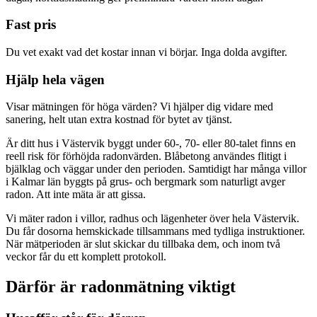
Fast pris
Du vet exakt vad det kostar innan vi börjar. Inga dolda avgifter.
Hjälp hela vägen
Visar mätningen för höga värden? Vi hjälper dig vidare med
sanering, helt utan extra kostnad för bytet av tjänst.
Är ditt hus i Västervik byggt under 60-, 70- eller 80-talet finns en
reell risk för förhöjda radonvärden. Blåbetong användes flitigt i
bjälklag och väggar under den perioden. Samtidigt har många villor
i Kalmar län byggts på grus- och bergmark som naturligt avger
radon. Att inte mäta är att gissa.
Vi mäter radon i villor, radhus och lägenheter över hela Västervik.
Du får dosorna hemskickade tillsammans med tydliga instruktioner.
När mätperioden är slut skickar du tillbaka dem, och inom två
veckor får du ett komplett protokoll.
Därför är radonmätning viktigt