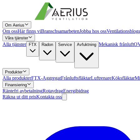
Om Aerius
Om oss
Här finns vi
Branschsamarbeten
Jobba hos oss
Ventilationsblog
Våra tjänster
Alla tjänster
Mekanisk frånluft
OV
FTX
Radon
Service
Avfuktning
Produkter
Alla produkter
FTX-Aggregat
Frånluftsfläktar
Luftrenare
Köksfläktar
Mi
Finansiering
Räntefri avbetalning
Rotavdrag
Energibidrag
Räkna ut ditt pris
Kontakta oss