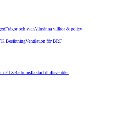
gen
Frågor och svar
Allmänna villkor & policy
K Besiktning
Ventilation för BRF
ni-FTX
Badrumsfläktar
Tilluftsventiler