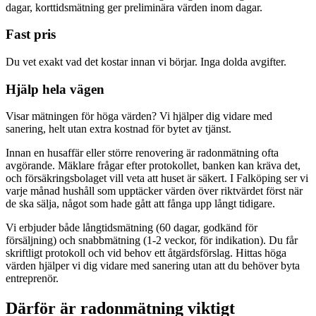
dagar, korttidsmätning ger preliminära värden inom dagar.
Fast pris
Du vet exakt vad det kostar innan vi börjar. Inga dolda avgifter.
Hjälp hela vägen
Visar mätningen för höga värden? Vi hjälper dig vidare med
sanering, helt utan extra kostnad för bytet av tjänst.
Innan en husaffär eller större renovering är radonmätning ofta
avgörande. Mäklare frågar efter protokollet, banken kan kräva det,
och försäkringsbolaget vill veta att huset är säkert. I Falköping ser vi
varje månad hushåll som upptäcker värden över riktvärdet först när
de ska sälja, något som hade gått att fånga upp långt tidigare.
Vi erbjuder både långtidsmätning (60 dagar, godkänd för
försäljning) och snabbmätning (1-2 veckor, för indikation). Du får
skriftligt protokoll och vid behov ett åtgärdsförslag. Hittas höga
värden hjälper vi dig vidare med sanering utan att du behöver byta
entreprenör.
Därför är radonmätning viktigt