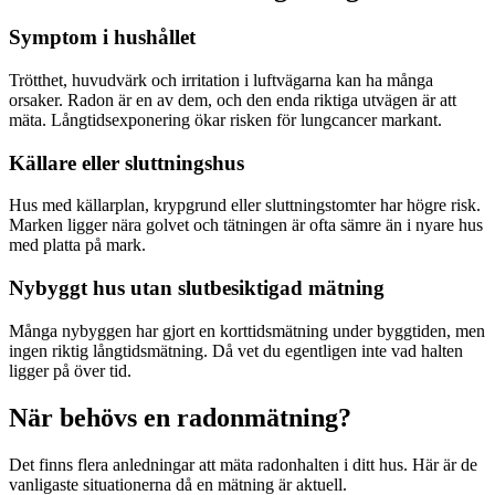
Symptom i hushållet
Trötthet, huvudvärk och irritation i luftvägarna kan ha många
orsaker. Radon är en av dem, och den enda riktiga utvägen är att
mäta. Långtidsexponering ökar risken för lungcancer markant.
Källare eller sluttningshus
Hus med källarplan, krypgrund eller sluttningstomter har högre risk.
Marken ligger nära golvet och tätningen är ofta sämre än i nyare hus
med platta på mark.
Nybyggt hus utan slutbesiktigad mätning
Många nybyggen har gjort en korttidsmätning under byggtiden, men
ingen riktig långtidsmätning. Då vet du egentligen inte vad halten
ligger på över tid.
När behövs en radonmätning?
Det finns flera anledningar att mäta radonhalten i ditt hus. Här är de
vanligaste situationerna då en mätning är aktuell.