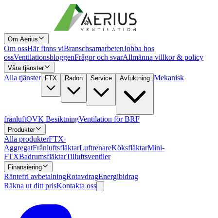
Om Aerius
Om oss
Här finns vi
Branschsamarbeten
Jobba hos
oss
Ventilationsbloggen
Frågor och svar
Allmänna villkor & policy
Våra tjänster
Alla tjänster
Mekanisk
FTX
Radon
Service
Avfuktning
frånluft
OVK Besiktning
Ventilation för BRF
Produkter
Alla produkter
FTX-
Aggregat
Frånluftsfläktar
Luftrenare
Köksfläktar
Mini-
FTX
Badrumsfläktar
Tilluftsventiler
Finansiering
Räntefri avbetalning
Rotavdrag
Energibidrag
Räkna ut ditt pris
Kontakta oss