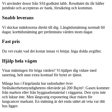
Vi använder dosor från SSI-godkänt labb. Resultatet du får håller
juridiskt och accepteras av bank, försäkring och kommun.
Snabb leverans
Vi skickar mätdosorna direkt till dig. Långtidsmätning normalt 60
dagar, korttidsmätning ger preliminära värden inom dagar.
Fast pris
Du vet exakt vad det kostar innan vi börjar. Inga dolda avgifter.
Hjälp hela vägen
Visar mätningen för höga värden? Vi hjälper dig vidare med
sanering, helt utan extra kostnad för bytet av tjänst.
Många hus i Färgelanda har radonhalter över
Strålsäkerhetsmyndighetens riktvärde på 200 Bq/m³. Gasen kommer
från marken eller från byggnadsmaterial i väggarna. Den syns inte
och luktar inte. Men långvarig exponering ökar risken för
lungcancer markant. En mätning är det enda sättet att veta var ditt
hus ligger.