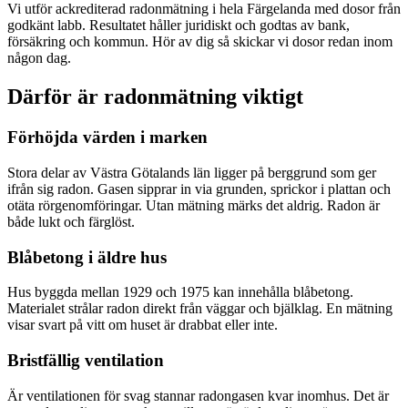
Vi utför ackrediterad radonmätning i hela Färgelanda med dosor från
godkänt labb. Resultatet håller juridiskt och godtas av bank,
försäkring och kommun. Hör av dig så skickar vi dosor redan inom
någon dag.
Därför är radonmätning viktigt
Förhöjda värden i marken
Stora delar av Västra Götalands län ligger på berggrund som ger
ifrån sig radon. Gasen sipprar in via grunden, sprickor i plattan och
otäta rörgenomföringar. Utan mätning märks det aldrig. Radon är
både lukt och färglöst.
Blåbetong i äldre hus
Hus byggda mellan 1929 och 1975 kan innehålla blåbetong.
Materialet strålar radon direkt från väggar och bjälklag. En mätning
visar svart på vitt om huset är drabbat eller inte.
Bristfällig ventilation
Är ventilationen för svag stannar radongasen kvar inomhus. Det är