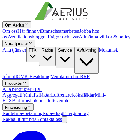
Om Aerius
Om oss
Här finns vi
Branschsamarbeten
Jobba hos
oss
Ventilationsbloggen
Frågor och svar
Allmänna villkor & policy
Våra tjänster
Alla tjänster
Mekanisk
FTX
Radon
Service
Avfuktning
frånluft
OVK Besiktning
Ventilation för BRF
Produkter
Alla produkter
FTX-
Aggregat
Frånluftsfläktar
Luftrenare
Köksfläktar
Mini-
FTX
Badrumsfläktar
Tilluftsventiler
Finansiering
Räntefri avbetalning
Rotavdrag
Energibidrag
Räkna ut ditt pris
Kontakta oss