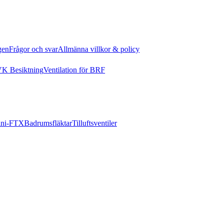
gen
Frågor och svar
Allmänna villkor & policy
K Besiktning
Ventilation för BRF
ni-FTX
Badrumsfläktar
Tilluftsventiler