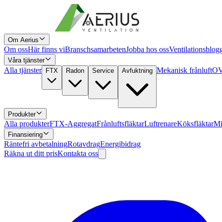
Om Aerius
Om oss
Här finns vi
Branschsamarbeten
Jobba hos oss
Ventilationsblog
Våra tjänster
Alla tjänster
Mekanisk frånluft
OV
FTX
Radon
Service
Avfuktning
Produkter
Alla produkter
FTX-Aggregat
Frånluftsfläktar
Luftrenare
Köksfläktar
Mi
Finansiering
Räntefri avbetalning
Rotavdrag
Energibidrag
Räkna ut ditt pris
Kontakta oss