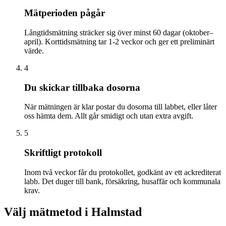
Mätperioden pågår
Långtidsmätning sträcker sig över minst 60 dagar (oktober–
april). Korttidsmätning tar 1-2 veckor och ger ett preliminärt
värde.
4
Du skickar tillbaka dosorna
När mätningen är klar postar du dosorna till labbet, eller låter
oss hämta dem. Allt går smidigt och utan extra avgift.
5
Skriftligt protokoll
Inom två veckor får du protokollet, godkänt av ett ackrediterat
labb. Det duger till bank, försäkring, husaffär och kommunala
krav.
Välj mätmetod i
Halmstad