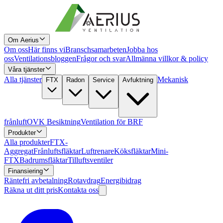
Om Aerius
Om oss
Här finns vi
Branschsamarbeten
Jobba hos
oss
Ventilationsbloggen
Frågor och svar
Allmänna villkor & policy
Våra tjänster
Alla tjänster
Mekanisk
FTX
Radon
Service
Avfuktning
frånluft
OVK Besiktning
Ventilation för BRF
Produkter
Alla produkter
FTX-
Aggregat
Frånluftsfläktar
Luftrenare
Köksfläktar
Mini-
FTX
Badrumsfläktar
Tilluftsventiler
Finansiering
Räntefri avbetalning
Rotavdrag
Energibidrag
Räkna ut ditt pris
Kontakta oss