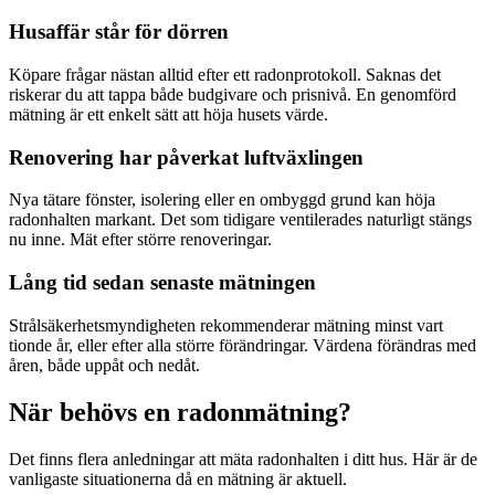
Husaffär står för dörren
Köpare frågar nästan alltid efter ett radonprotokoll. Saknas det
riskerar du att tappa både budgivare och prisnivå. En genomförd
mätning är ett enkelt sätt att höja husets värde.
Renovering har påverkat luftväxlingen
Nya tätare fönster, isolering eller en ombyggd grund kan höja
radonhalten markant. Det som tidigare ventilerades naturligt stängs
nu inne. Mät efter större renoveringar.
Lång tid sedan senaste mätningen
Strålsäkerhetsmyndigheten rekommenderar mätning minst vart
tionde år, eller efter alla större förändringar. Värdena förändras med
åren, både uppåt och nedåt.
När behövs en radonmätning?
Det finns flera anledningar att mäta radonhalten i ditt hus. Här är de
vanligaste situationerna då en mätning är aktuell.