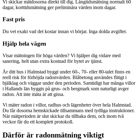
Vi skickar mätdosorna direkt till dig. Långtidsmätning normalt 60
dagar, korttidsmätning ger preliminära värden inom dagar.
Fast pris
Du vet exakt vad det kostar innan vi börjar. Inga dolda avgifter.
Hjälp hela vägen
Visar mätningen för höga värden? Vi hjälper dig vidare med
sanering, helt utan extra kostnad för bytet av tjänst.
Är ditt hus i Halmstad byggt under 60-, 70- eller 80-talet finns en
reell risk för förhöjda radonvärden. Blåbetong användes flitigt i
bjälklag och väggar under den perioden. Samtidigt har många villor
i Hallands län byggts på grus- och bergmark som naturligt avger
radon. Att inte mäta är att gissa.
Vi mäter radon i villor, radhus och lägenheter över hela Halmstad.
Du får dosorna hemskickade tillsammans med tydliga instruktioner.
När mätperioden är slut skickar du tillbaka dem, och inom två
veckor får du ett komplett protokoll.
Därför är radonmätning viktigt