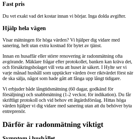
Fast pris
Du vet exakt vad det kostar innan vi börjar. Inga dolda avgifter.
Hjälp hela vägen
Visar mätningen för höga värden? Vi hjälper dig vidare med
sanering, helt utan extra kostnad för bytet av tjänst.
Innan en husaffär eller större renovering är radonmätning ofta
avgörande. Mäklare frågar efter protokollet, banken kan kräva det,
och försäkringsbolaget vill veta att huset är säkert. I Hylte ser vi
varje månad hushåll som upptäcker värden över riktvärdet först när
de ska sälja, något som hade gått att fånga upp långt tidigare.
Vi erbjuder både långtidsmätning (60 dagar, godkänd för
försäljning) och snabbmätning (1-2 veckor, för indikation). Du får
skriftligt protokoll och vid behov ett åtgärdsförslag. Hittas höga
värden hjälper vi dig vidare med sanering utan att du behöver byta
entreprenör.
Därför är radonmätning viktigt
Symptom i hushållet