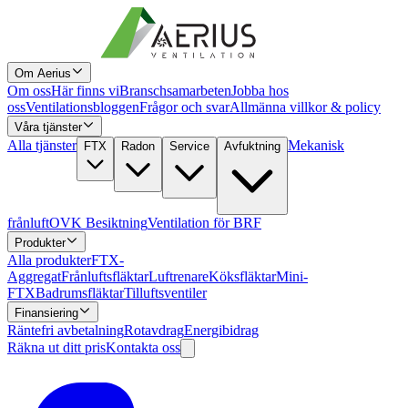
Om Aerius
Om oss
Här finns vi
Branschsamarbeten
Jobba hos
oss
Ventilationsbloggen
Frågor och svar
Allmänna villkor & policy
Våra tjänster
Alla tjänster
Mekanisk
FTX
Radon
Service
Avfuktning
frånluft
OVK Besiktning
Ventilation för BRF
Produkter
Alla produkter
FTX-
Aggregat
Frånluftsfläktar
Luftrenare
Köksfläktar
Mini-
FTX
Badrumsfläktar
Tilluftsventiler
Finansiering
Räntefri avbetalning
Rotavdrag
Energibidrag
Räkna ut ditt pris
Kontakta oss