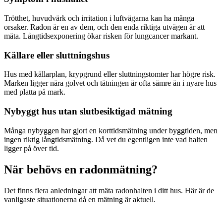
Trötthet, huvudvärk och irritation i luftvägarna kan ha många
orsaker. Radon är en av dem, och den enda riktiga utvägen är att
mäta. Långtidsexponering ökar risken för lungcancer markant.
Källare eller sluttningshus
Hus med källarplan, krypgrund eller sluttningstomter har högre risk.
Marken ligger nära golvet och tätningen är ofta sämre än i nyare hus
med platta på mark.
Nybyggt hus utan slutbesiktigad mätning
Många nybyggen har gjort en korttidsmätning under byggtiden, men
ingen riktig långtidsmätning. Då vet du egentligen inte vad halten
ligger på över tid.
När behövs en radonmätning?
Det finns flera anledningar att mäta radonhalten i ditt hus. Här är de
vanligaste situationerna då en mätning är aktuell.