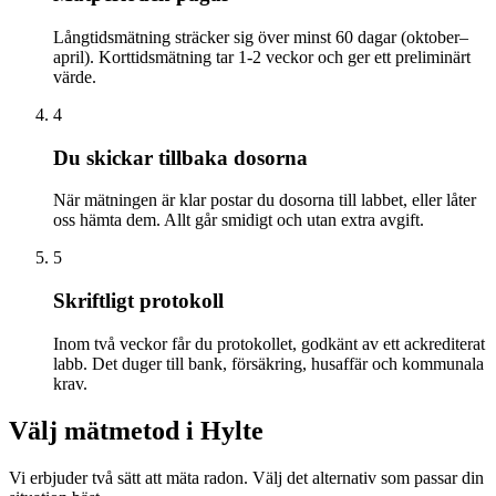
Långtidsmätning sträcker sig över minst 60 dagar (oktober–
april). Korttidsmätning tar 1-2 veckor och ger ett preliminärt
värde.
4
Du skickar tillbaka dosorna
När mätningen är klar postar du dosorna till labbet, eller låter
oss hämta dem. Allt går smidigt och utan extra avgift.
5
Skriftligt protokoll
Inom två veckor får du protokollet, godkänt av ett ackrediterat
labb. Det duger till bank, försäkring, husaffär och kommunala
krav.
Välj mätmetod i
Hylte
Vi erbjuder två sätt att mäta radon. Välj det alternativ som passar din