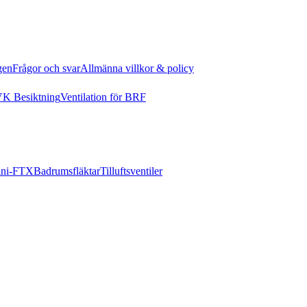
gen
Frågor och svar
Allmänna villkor & policy
K Besiktning
Ventilation för BRF
ni-FTX
Badrumsfläktar
Tilluftsventiler