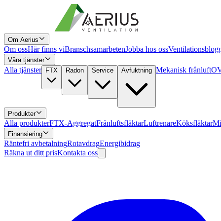
Om Aerius
Om oss
Här finns vi
Branschsamarbeten
Jobba hos oss
Ventilationsblog
Våra tjänster
Alla tjänster
Mekanisk frånluft
OV
FTX
Radon
Service
Avfuktning
Produkter
Alla produkter
FTX-Aggregat
Frånluftsfläktar
Luftrenare
Köksfläktar
Mi
Finansiering
Räntefri avbetalning
Rotavdrag
Energibidrag
Räkna ut ditt pris
Kontakta oss