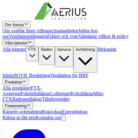
Om Aerius
Om oss
Här finns vi
Branschsamarbeten
Jobba hos
oss
Ventilationsbloggen
Frågor och svar
Allmänna villkor & policy
Våra tjänster
Alla tjänster
Mekanisk
FTX
Radon
Service
Avfuktning
frånluft
OVK Besiktning
Ventilation för BRF
Produkter
Alla produkter
FTX-
Aggregat
Frånluftsfläktar
Luftrenare
Köksfläktar
Mini-
FTX
Badrumsfläktar
Tilluftsventiler
Finansiering
Räntefri avbetalning
Rotavdrag
Energibidrag
Räkna ut ditt pris
Kontakta oss