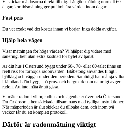
Vi skickar mätdosorna direkt till dig. Långtidsmätning normalt 60
dagar, korttidsmätning ger preliminära värden inom dagar.
Fast pris
Du vet exakt vad det kostar innan vi börjar. Inga dolda avgifter.
Hjälp hela vägen
Visar mätningen för höga värden? Vi hjälper dig vidare med
sanering, helt utan extra kostnad för bytet av tjänst.
Är ditt hus i Östersund byggt under 60-, 70- eller 80-talet finns en
reell risk för förhöjda radonvärden. Blåbetong användes flitigt i
bjälklag och väggar under den perioden. Samtidigt har många villor
i Jämtlands län byggts på grus- och bergmark som naturligt avger
radon. Att inte mäta är att gissa.
Vi mäter radon i villor, radhus och lägenheter över hela Östersund.
Du får dosorna hemskickade tillsammans med tydliga instruktioner.
När mätperioden är slut skickar du tillbaka dem, och inom två
veckor får du ett komplett protokoll.
Därför är radonmätning viktigt