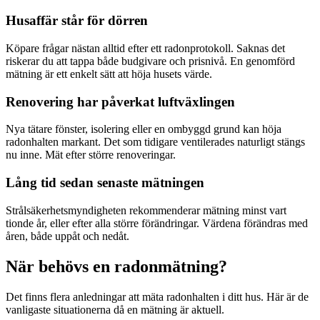
Husaffär står för dörren
Köpare frågar nästan alltid efter ett radonprotokoll. Saknas det
riskerar du att tappa både budgivare och prisnivå. En genomförd
mätning är ett enkelt sätt att höja husets värde.
Renovering har påverkat luftväxlingen
Nya tätare fönster, isolering eller en ombyggd grund kan höja
radonhalten markant. Det som tidigare ventilerades naturligt stängs
nu inne. Mät efter större renoveringar.
Lång tid sedan senaste mätningen
Strålsäkerhetsmyndigheten rekommenderar mätning minst vart
tionde år, eller efter alla större förändringar. Värdena förändras med
åren, både uppåt och nedåt.
När behövs en radonmätning?
Det finns flera anledningar att mäta radonhalten i ditt hus. Här är de
vanligaste situationerna då en mätning är aktuell.