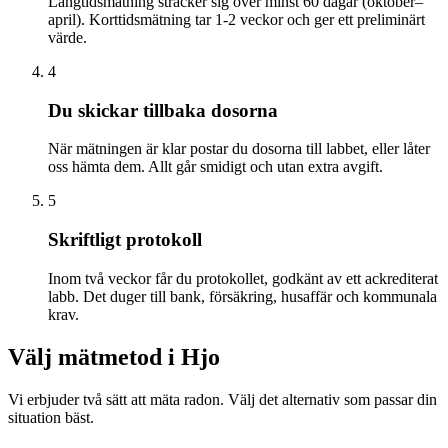
Långtidsmätning sträcker sig över minst 60 dagar (oktober–
april). Korttidsmätning tar 1-2 veckor och ger ett preliminärt
värde.
4
Du skickar tillbaka dosorna
När mätningen är klar postar du dosorna till labbet, eller låter
oss hämta dem. Allt går smidigt och utan extra avgift.
5
Skriftligt protokoll
Inom två veckor får du protokollet, godkänt av ett ackrediterat
labb. Det duger till bank, försäkring, husaffär och kommunala
krav.
Välj mätmetod i
Hjo
Vi erbjuder två sätt att mäta radon. Välj det alternativ som passar din
situation bäst.