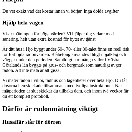
Du vet exakt vad det kostar innan vi börjar. Inga dolda avgifter.
Hjälp hela vägen
Visar mätningen för höga värden? Vi hjälper dig vidare med
sanering, helt utan extra kostnad för bytet av tjänst.
Är ditt hus i Hjo byggt under 60-, 70- eller 80-talet finns en reell risk
för förhöjda radonvärden. Blåbetong användes flitigt i bjälklag och
väggar under den perioden. Samtidigt har många villor i Västra
Götalands län byggts på grus- och bergmark som naturligt avger
radon. Att inte mäta är att gissa.
Vi mäter radon i villor, radhus och lägenheter över hela Hjo. Du får
dosorna hemskickade tillsammans med tydliga instruktioner. När
mätperioden är slut skickar du tillbaka dem, och inom två veckor får
du ett komplett protokoll.
Därför är radonmätning viktigt
Husaffär står för dörren