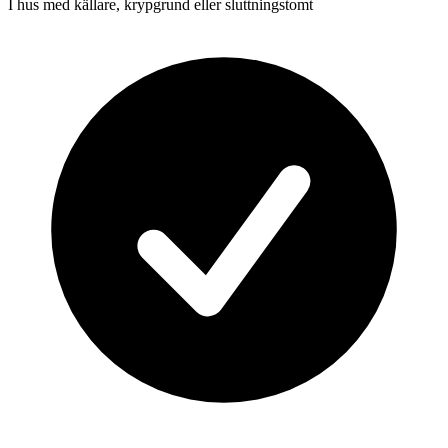
I hus med källare, krypgrund eller sluttningstomt