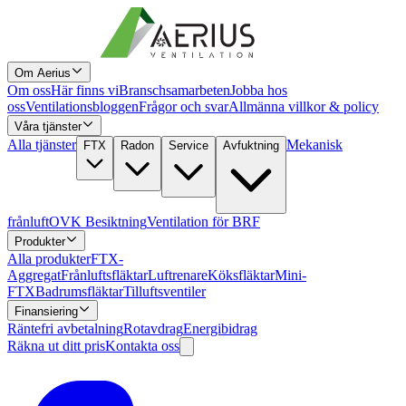
Om Aerius
Om oss
Här finns vi
Branschsamarbeten
Jobba hos
oss
Ventilationsbloggen
Frågor och svar
Allmänna villkor & policy
Våra tjänster
Alla tjänster
Mekanisk
FTX
Radon
Service
Avfuktning
frånluft
OVK Besiktning
Ventilation för BRF
Produkter
Alla produkter
FTX-
Aggregat
Frånluftsfläktar
Luftrenare
Köksfläktar
Mini-
FTX
Badrumsfläktar
Tilluftsventiler
Finansiering
Räntefri avbetalning
Rotavdrag
Energibidrag
Räkna ut ditt pris
Kontakta oss