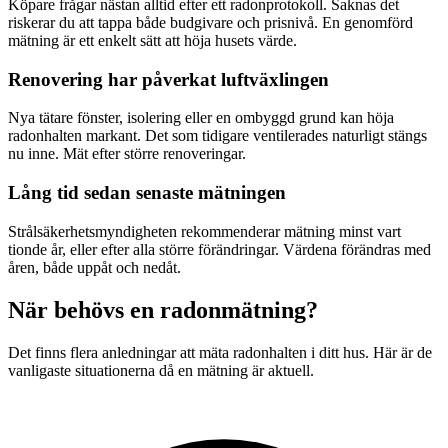
Köpare frågar nästan alltid efter ett radonprotokoll. Saknas det
riskerar du att tappa både budgivare och prisnivå. En genomförd
mätning är ett enkelt sätt att höja husets värde.
Renovering har påverkat luftväxlingen
Nya tätare fönster, isolering eller en ombyggd grund kan höja
radonhalten markant. Det som tidigare ventilerades naturligt stängs
nu inne. Mät efter större renoveringar.
Lång tid sedan senaste mätningen
Strålsäkerhetsmyndigheten rekommenderar mätning minst vart
tionde år, eller efter alla större förändringar. Värdena förändras med
åren, både uppåt och nedåt.
När behövs en radonmätning?
Det finns flera anledningar att mäta radonhalten i ditt hus. Här är de
vanligaste situationerna då en mätning är aktuell.