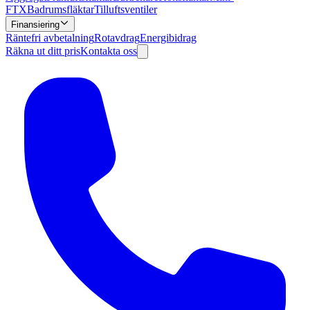
FTX
Badrumsfläktar
Tilluftsventiler
Finansiering
Räntefri avbetalning
Rotavdrag
Energibidrag
Räkna ut ditt pris
Kontakta oss