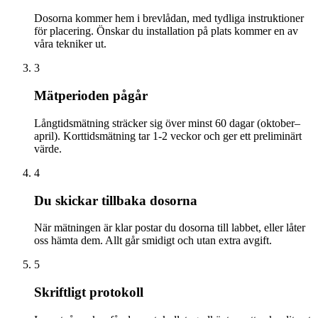
Dosorna kommer hem i brevlådan, med tydliga instruktioner
för placering. Önskar du installation på plats kommer en av
våra tekniker ut.
3
Mätperioden pågår
Långtidsmätning sträcker sig över minst 60 dagar (oktober–
april). Korttidsmätning tar 1-2 veckor och ger ett preliminärt
värde.
4
Du skickar tillbaka dosorna
När mätningen är klar postar du dosorna till labbet, eller låter
oss hämta dem. Allt går smidigt och utan extra avgift.
5
Skriftligt protokoll