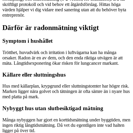
skriftligt protokoll och vid behov ett åtgärdsförslag. Hittas höga
värden hjälper vi dig vidare med sanering utan att du behöver byta
entreprenör.
Därför är radonmätning viktigt
Symptom i hushållet
Trötthet, huvudvärk och irritation i luftvägarna kan ha många
orsaker. Radon är en av dem, och den enda riktiga utvägen är att
mäta. Långtidsexponering ökar risken för lungcancer markant.
Källare eller sluttningshus
Hus med källarplan, krypgrund eller sluttningstomter har högre risk.
Marken ligger nära golvet och tätningen är ofta sämre än i nyare hus
med platta på mark.
Nybyggt hus utan slutbesiktigad mätning
Många nybyggen har gjort en korttidsmätning under byggtiden, men
ingen riktig långtidsmätning. Då vet du egentligen inte vad halten
ligger på över tid.