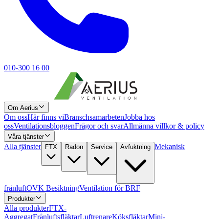
010-300 16 00
Om Aerius
Om oss
Här finns vi
Branschsamarbeten
Jobba hos
oss
Ventilationsbloggen
Frågor och svar
Allmänna villkor & policy
Våra tjänster
Alla tjänster
Mekanisk
FTX
Radon
Service
Avfuktning
frånluft
OVK Besiktning
Ventilation för BRF
Produkter
Alla produkter
FTX-
Aggregat
Frånluftsfläktar
Luftrenare
Köksfläktar
Mini-