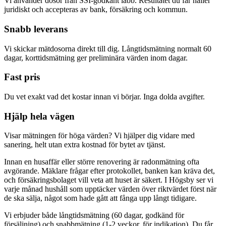
Vi använder dosor från SSI-godkänt labb. Resultatet du får håller
juridiskt och accepteras av bank, försäkring och kommun.
Snabb leverans
Vi skickar mätdosorna direkt till dig. Långtidsmätning normalt 60
dagar, korttidsmätning ger preliminära värden inom dagar.
Fast pris
Du vet exakt vad det kostar innan vi börjar. Inga dolda avgifter.
Hjälp hela vägen
Visar mätningen för höga värden? Vi hjälper dig vidare med
sanering, helt utan extra kostnad för bytet av tjänst.
Innan en husaffär eller större renovering är radonmätning ofta
avgörande. Mäklare frågar efter protokollet, banken kan kräva det,
och försäkringsbolaget vill veta att huset är säkert. I Högsby ser vi
varje månad hushåll som upptäcker värden över riktvärdet först när
de ska sälja, något som hade gått att fånga upp långt tidigare.
Vi erbjuder både långtidsmätning (60 dagar, godkänd för
försäljning) och snabbmätning (1-2 veckor, för indikation). Du får