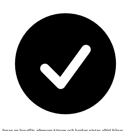
Innan en husaffär, eftersom köpare och banker nästan alltid frågar