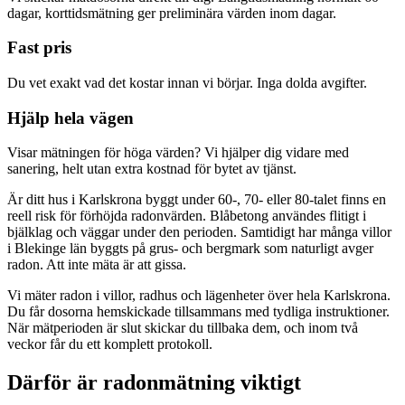
dagar, korttidsmätning ger preliminära värden inom dagar.
Fast pris
Du vet exakt vad det kostar innan vi börjar. Inga dolda avgifter.
Hjälp hela vägen
Visar mätningen för höga värden? Vi hjälper dig vidare med
sanering, helt utan extra kostnad för bytet av tjänst.
Är ditt hus i Karlskrona byggt under 60-, 70- eller 80-talet finns en
reell risk för förhöjda radonvärden. Blåbetong användes flitigt i
bjälklag och väggar under den perioden. Samtidigt har många villor
i Blekinge län byggts på grus- och bergmark som naturligt avger
radon. Att inte mäta är att gissa.
Vi mäter radon i villor, radhus och lägenheter över hela Karlskrona.
Du får dosorna hemskickade tillsammans med tydliga instruktioner.
När mätperioden är slut skickar du tillbaka dem, och inom två
veckor får du ett komplett protokoll.
Därför är radonmätning viktigt