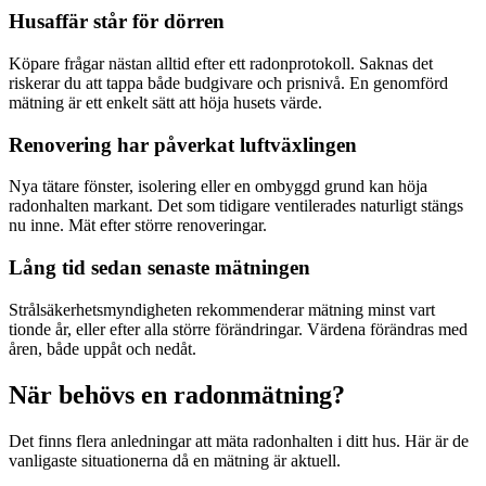
Husaffär står för dörren
Köpare frågar nästan alltid efter ett radonprotokoll. Saknas det
riskerar du att tappa både budgivare och prisnivå. En genomförd
mätning är ett enkelt sätt att höja husets värde.
Renovering har påverkat luftväxlingen
Nya tätare fönster, isolering eller en ombyggd grund kan höja
radonhalten markant. Det som tidigare ventilerades naturligt stängs
nu inne. Mät efter större renoveringar.
Lång tid sedan senaste mätningen
Strålsäkerhetsmyndigheten rekommenderar mätning minst vart
tionde år, eller efter alla större förändringar. Värdena förändras med
åren, både uppåt och nedåt.
När behövs en radonmätning?
Det finns flera anledningar att mäta radonhalten i ditt hus. Här är de
vanligaste situationerna då en mätning är aktuell.