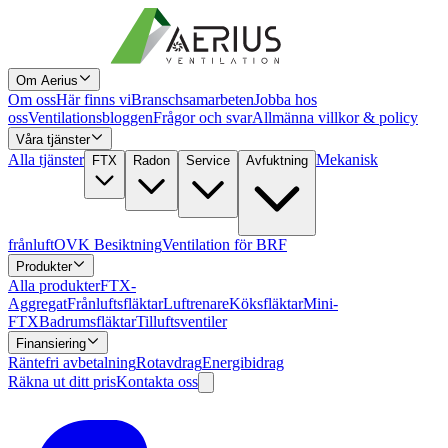
Om Aerius
Om oss
Här finns vi
Branschsamarbeten
Jobba hos
oss
Ventilationsbloggen
Frågor och svar
Allmänna villkor & policy
Våra tjänster
Alla tjänster
Mekanisk
FTX
Radon
Service
Avfuktning
frånluft
OVK Besiktning
Ventilation för BRF
Produkter
Alla produkter
FTX-
Aggregat
Frånluftsfläktar
Luftrenare
Köksfläktar
Mini-
FTX
Badrumsfläktar
Tilluftsventiler
Finansiering
Räntefri avbetalning
Rotavdrag
Energibidrag
Räkna ut ditt pris
Kontakta oss