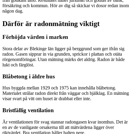
från godkänt labb. Resultatet håller juridiskt och godtas av bank,
försäkring och kommun. Hör av dig så skickar vi dosor redan inom
någon dag.
Därför är radonmätning viktigt
Förhöjda värden i marken
Stora delar av Blekinge län ligger på berggrund som ger ifrån sig
radon. Gasen sipprar in via grunden, sprickor i plattan och otäta
rörgenomföringar. Utan mätning märks det aldrig. Radon är både
lukt och färglöst.
Blåbetong i äldre hus
Hus byggda mellan 1929 och 1975 kan innehålla blåbetong.
Materialet strålar radon direkt från väggar och bjälklag. En mätning
visar svart på vitt om huset är drabbat eller inte.
Bristfällig ventilation
Är ventilationen för svag stannar radongasen kvar inomhus. Det är
en av de vanligaste orsakerna till att mätvärdena ligger över
riktvärdet. Bra ventilation håller halten nere.