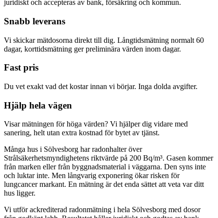
juridiskt och accepteras av bank, försäkring och kommun.
Snabb leverans
Vi skickar mätdosorna direkt till dig. Långtidsmätning normalt 60
dagar, korttidsmätning ger preliminära värden inom dagar.
Fast pris
Du vet exakt vad det kostar innan vi börjar. Inga dolda avgifter.
Hjälp hela vägen
Visar mätningen för höga värden? Vi hjälper dig vidare med
sanering, helt utan extra kostnad för bytet av tjänst.
Många hus i Sölvesborg har radonhalter över
Strålsäkerhetsmyndighetens riktvärde på 200 Bq/m³. Gasen kommer
från marken eller från byggnadsmaterial i väggarna. Den syns inte
och luktar inte. Men långvarig exponering ökar risken för
lungcancer markant. En mätning är det enda sättet att veta var ditt
hus ligger.
Vi utför ackrediterad radonmätning i hela Sölvesborg med dosor