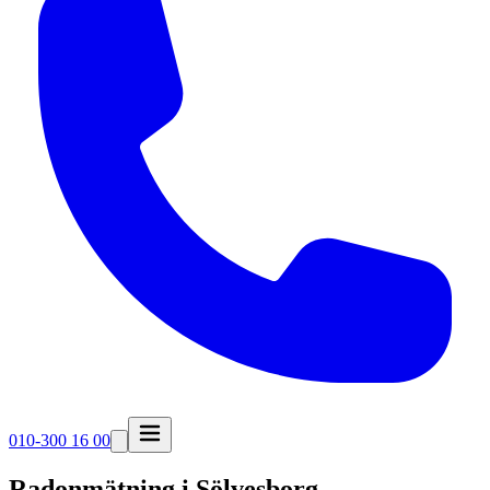
010-300 16 00
Radonmätning i
Sölvesborg