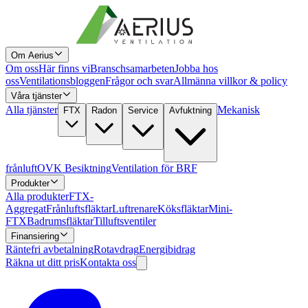
Om Aerius
Om oss
Här finns vi
Branschsamarbeten
Jobba hos
oss
Ventilationsbloggen
Frågor och svar
Allmänna villkor & policy
Våra tjänster
Alla tjänster
Mekanisk
FTX
Radon
Service
Avfuktning
frånluft
OVK Besiktning
Ventilation för BRF
Produkter
Alla produkter
FTX-
Aggregat
Frånluftsfläktar
Luftrenare
Köksfläktar
Mini-
FTX
Badrumsfläktar
Tilluftsventiler
Finansiering
Räntefri avbetalning
Rotavdrag
Energibidrag
Räkna ut ditt pris
Kontakta oss