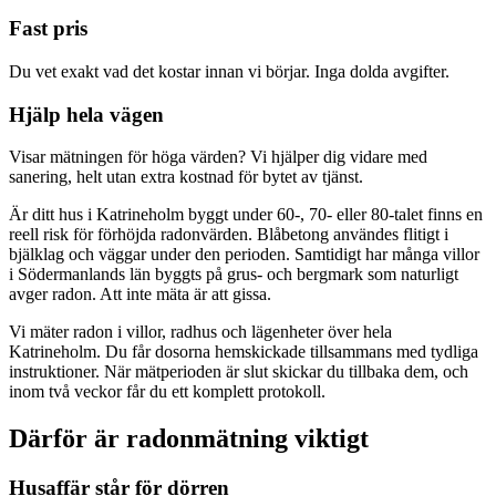
Fast pris
Du vet exakt vad det kostar innan vi börjar. Inga dolda avgifter.
Hjälp hela vägen
Visar mätningen för höga värden? Vi hjälper dig vidare med
sanering, helt utan extra kostnad för bytet av tjänst.
Är ditt hus i Katrineholm byggt under 60-, 70- eller 80-talet finns en
reell risk för förhöjda radonvärden. Blåbetong användes flitigt i
bjälklag och väggar under den perioden. Samtidigt har många villor
i Södermanlands län byggts på grus- och bergmark som naturligt
avger radon. Att inte mäta är att gissa.
Vi mäter radon i villor, radhus och lägenheter över hela
Katrineholm. Du får dosorna hemskickade tillsammans med tydliga
instruktioner. När mätperioden är slut skickar du tillbaka dem, och
inom två veckor får du ett komplett protokoll.
Därför är radonmätning viktigt
Husaffär står för dörren