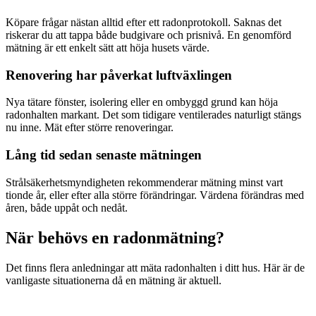
Köpare frågar nästan alltid efter ett radonprotokoll. Saknas det
riskerar du att tappa både budgivare och prisnivå. En genomförd
mätning är ett enkelt sätt att höja husets värde.
Renovering har påverkat luftväxlingen
Nya tätare fönster, isolering eller en ombyggd grund kan höja
radonhalten markant. Det som tidigare ventilerades naturligt stängs
nu inne. Mät efter större renoveringar.
Lång tid sedan senaste mätningen
Strålsäkerhetsmyndigheten rekommenderar mätning minst vart
tionde år, eller efter alla större förändringar. Värdena förändras med
åren, både uppåt och nedåt.
När behövs en radonmätning?
Det finns flera anledningar att mäta radonhalten i ditt hus. Här är de
vanligaste situationerna då en mätning är aktuell.