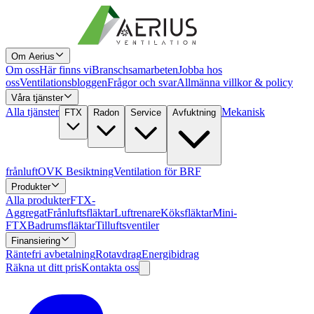
Om Aerius
Om oss
Här finns vi
Branschsamarbeten
Jobba hos
oss
Ventilationsbloggen
Frågor och svar
Allmänna villkor & policy
Våra tjänster
Alla tjänster
Mekanisk
FTX
Radon
Service
Avfuktning
frånluft
OVK Besiktning
Ventilation för BRF
Produkter
Alla produkter
FTX-
Aggregat
Frånluftsfläktar
Luftrenare
Köksfläktar
Mini-
FTX
Badrumsfläktar
Tilluftsventiler
Finansiering
Räntefri avbetalning
Rotavdrag
Energibidrag
Räkna ut ditt pris
Kontakta oss