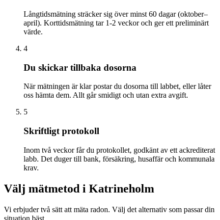
Långtidsmätning sträcker sig över minst 60 dagar (oktober–
april). Korttidsmätning tar 1-2 veckor och ger ett preliminärt
värde.
4
Du skickar tillbaka dosorna
När mätningen är klar postar du dosorna till labbet, eller låter
oss hämta dem. Allt går smidigt och utan extra avgift.
5
Skriftligt protokoll
Inom två veckor får du protokollet, godkänt av ett ackrediterat
labb. Det duger till bank, försäkring, husaffär och kommunala
krav.
Välj mätmetod i
Katrineholm
Vi erbjuder två sätt att mäta radon. Välj det alternativ som passar din
situation bäst.