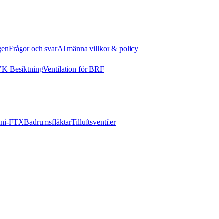
gen
Frågor och svar
Allmänna villkor & policy
K Besiktning
Ventilation för BRF
ni-FTX
Badrumsfläktar
Tilluftsventiler