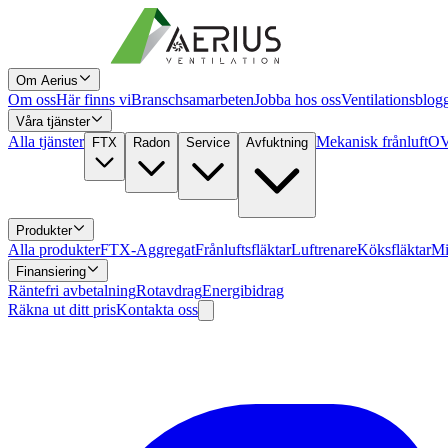
Om Aerius
Om oss
Här finns vi
Branschsamarbeten
Jobba hos oss
Ventilationsblog
Våra tjänster
Alla tjänster
Mekanisk frånluft
OV
FTX
Radon
Service
Avfuktning
Produkter
Alla produkter
FTX-Aggregat
Frånluftsfläktar
Luftrenare
Köksfläktar
Mi
Finansiering
Räntefri avbetalning
Rotavdrag
Energibidrag
Räkna ut ditt pris
Kontakta oss