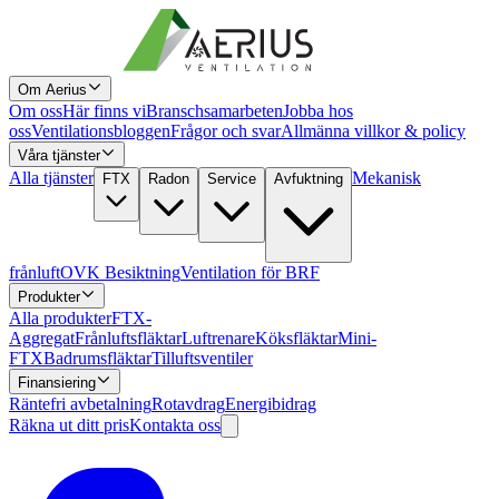
Om Aerius
Om oss
Här finns vi
Branschsamarbeten
Jobba hos
oss
Ventilationsbloggen
Frågor och svar
Allmänna villkor & policy
Våra tjänster
Alla tjänster
Mekanisk
FTX
Radon
Service
Avfuktning
frånluft
OVK Besiktning
Ventilation för BRF
Produkter
Alla produkter
FTX-
Aggregat
Frånluftsfläktar
Luftrenare
Köksfläktar
Mini-
FTX
Badrumsfläktar
Tilluftsventiler
Finansiering
Räntefri avbetalning
Rotavdrag
Energibidrag
Räkna ut ditt pris
Kontakta oss