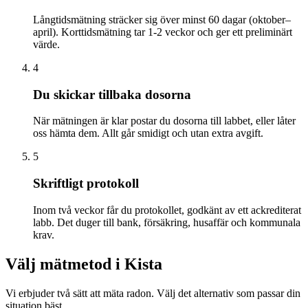
Långtidsmätning sträcker sig över minst 60 dagar (oktober–
april). Korttidsmätning tar 1-2 veckor och ger ett preliminärt
värde.
4
Du skickar tillbaka dosorna
När mätningen är klar postar du dosorna till labbet, eller låter
oss hämta dem. Allt går smidigt och utan extra avgift.
5
Skriftligt protokoll
Inom två veckor får du protokollet, godkänt av ett ackrediterat
labb. Det duger till bank, försäkring, husaffär och kommunala
krav.
Välj mätmetod i
Kista
Vi erbjuder två sätt att mäta radon. Välj det alternativ som passar din
situation bäst.