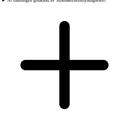
Är mätningen godkänd av Strålsäkerhetsmyndigheten?