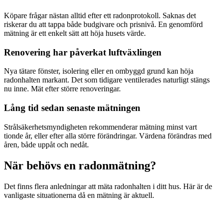
Köpare frågar nästan alltid efter ett radonprotokoll. Saknas det
riskerar du att tappa både budgivare och prisnivå. En genomförd
mätning är ett enkelt sätt att höja husets värde.
Renovering har påverkat luftväxlingen
Nya tätare fönster, isolering eller en ombyggd grund kan höja
radonhalten markant. Det som tidigare ventilerades naturligt stängs
nu inne. Mät efter större renoveringar.
Lång tid sedan senaste mätningen
Strålsäkerhetsmyndigheten rekommenderar mätning minst vart
tionde år, eller efter alla större förändringar. Värdena förändras med
åren, både uppåt och nedåt.
När behövs en radonmätning?
Det finns flera anledningar att mäta radonhalten i ditt hus. Här är de
vanligaste situationerna då en mätning är aktuell.