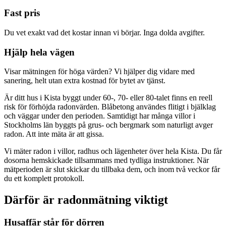
Fast pris
Du vet exakt vad det kostar innan vi börjar. Inga dolda avgifter.
Hjälp hela vägen
Visar mätningen för höga värden? Vi hjälper dig vidare med
sanering, helt utan extra kostnad för bytet av tjänst.
Är ditt hus i Kista byggt under 60-, 70- eller 80-talet finns en reell
risk för förhöjda radonvärden. Blåbetong användes flitigt i bjälklag
och väggar under den perioden. Samtidigt har många villor i
Stockholms län byggts på grus- och bergmark som naturligt avger
radon. Att inte mäta är att gissa.
Vi mäter radon i villor, radhus och lägenheter över hela Kista. Du får
dosorna hemskickade tillsammans med tydliga instruktioner. När
mätperioden är slut skickar du tillbaka dem, och inom två veckor får
du ett komplett protokoll.
Därför är radonmätning viktigt
Husaffär står för dörren