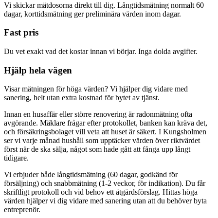
Vi skickar mätdosorna direkt till dig. Långtidsmätning normalt 60
dagar, korttidsmätning ger preliminära värden inom dagar.
Fast pris
Du vet exakt vad det kostar innan vi börjar. Inga dolda avgifter.
Hjälp hela vägen
Visar mätningen för höga värden? Vi hjälper dig vidare med
sanering, helt utan extra kostnad för bytet av tjänst.
Innan en husaffär eller större renovering är radonmätning ofta
avgörande. Mäklare frågar efter protokollet, banken kan kräva det,
och försäkringsbolaget vill veta att huset är säkert. I Kungsholmen
ser vi varje månad hushåll som upptäcker värden över riktvärdet
först när de ska sälja, något som hade gått att fånga upp långt
tidigare.
Vi erbjuder både långtidsmätning (60 dagar, godkänd för
försäljning) och snabbmätning (1-2 veckor, för indikation). Du får
skriftligt protokoll och vid behov ett åtgärdsförslag. Hittas höga
värden hjälper vi dig vidare med sanering utan att du behöver byta
entreprenör.