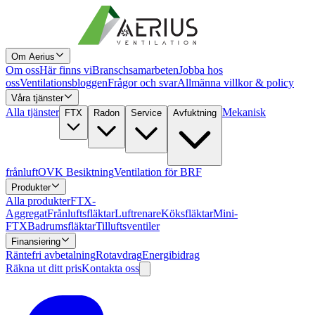
Om Aerius
Om oss
Här finns vi
Branschsamarbeten
Jobba hos
oss
Ventilationsbloggen
Frågor och svar
Allmänna villkor & policy
Våra tjänster
Alla tjänster
Mekanisk
FTX
Radon
Service
Avfuktning
frånluft
OVK Besiktning
Ventilation för BRF
Produkter
Alla produkter
FTX-
Aggregat
Frånluftsfläktar
Luftrenare
Köksfläktar
Mini-
FTX
Badrumsfläktar
Tilluftsventiler
Finansiering
Räntefri avbetalning
Rotavdrag
Energibidrag
Räkna ut ditt pris
Kontakta oss