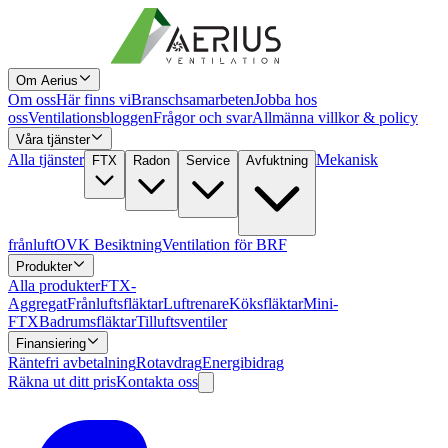
Om Aerius
Om oss
Här finns vi
Branschsamarbeten
Jobba hos
oss
Ventilationsbloggen
Frågor och svar
Allmänna villkor & policy
Våra tjänster
Alla tjänster
Mekanisk
FTX
Radon
Service
Avfuktning
frånluft
OVK Besiktning
Ventilation för BRF
Produkter
Alla produkter
FTX-
Aggregat
Frånluftsfläktar
Luftrenare
Köksfläktar
Mini-
FTX
Badrumsfläktar
Tilluftsventiler
Finansiering
Räntefri avbetalning
Rotavdrag
Energibidrag
Räkna ut ditt pris
Kontakta oss