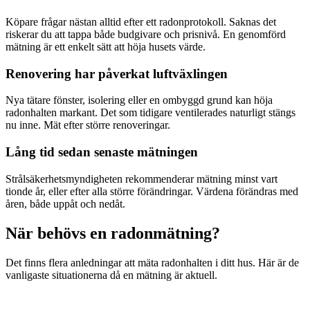
Köpare frågar nästan alltid efter ett radonprotokoll. Saknas det
riskerar du att tappa både budgivare och prisnivå. En genomförd
mätning är ett enkelt sätt att höja husets värde.
Renovering har påverkat luftväxlingen
Nya tätare fönster, isolering eller en ombyggd grund kan höja
radonhalten markant. Det som tidigare ventilerades naturligt stängs
nu inne. Mät efter större renoveringar.
Lång tid sedan senaste mätningen
Strålsäkerhetsmyndigheten rekommenderar mätning minst vart
tionde år, eller efter alla större förändringar. Värdena förändras med
åren, både uppåt och nedåt.
När behövs en radonmätning?
Det finns flera anledningar att mäta radonhalten i ditt hus. Här är de
vanligaste situationerna då en mätning är aktuell.