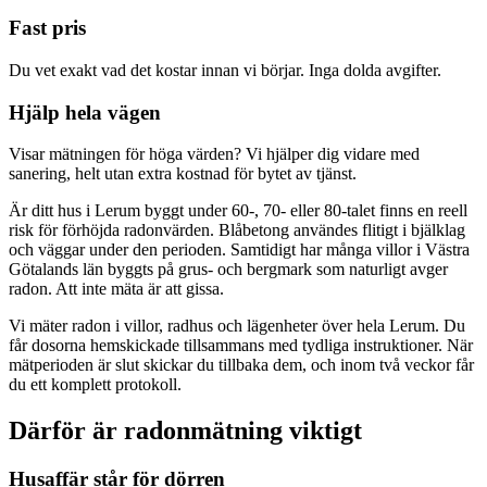
Fast pris
Du vet exakt vad det kostar innan vi börjar. Inga dolda avgifter.
Hjälp hela vägen
Visar mätningen för höga värden? Vi hjälper dig vidare med
sanering, helt utan extra kostnad för bytet av tjänst.
Är ditt hus i Lerum byggt under 60-, 70- eller 80-talet finns en reell
risk för förhöjda radonvärden. Blåbetong användes flitigt i bjälklag
och väggar under den perioden. Samtidigt har många villor i Västra
Götalands län byggts på grus- och bergmark som naturligt avger
radon. Att inte mäta är att gissa.
Vi mäter radon i villor, radhus och lägenheter över hela Lerum. Du
får dosorna hemskickade tillsammans med tydliga instruktioner. När
mätperioden är slut skickar du tillbaka dem, och inom två veckor får
du ett komplett protokoll.
Därför är radonmätning viktigt
Husaffär står för dörren