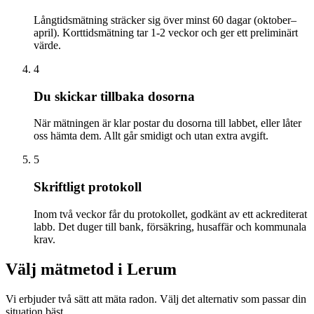
Långtidsmätning sträcker sig över minst 60 dagar (oktober–
april). Korttidsmätning tar 1-2 veckor och ger ett preliminärt
värde.
4
Du skickar tillbaka dosorna
När mätningen är klar postar du dosorna till labbet, eller låter
oss hämta dem. Allt går smidigt och utan extra avgift.
5
Skriftligt protokoll
Inom två veckor får du protokollet, godkänt av ett ackrediterat
labb. Det duger till bank, försäkring, husaffär och kommunala
krav.
Välj mätmetod i
Lerum
Vi erbjuder två sätt att mäta radon. Välj det alternativ som passar din
situation bäst.