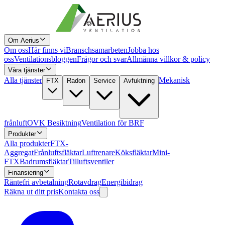
Om Aerius
Om oss
Här finns vi
Branschsamarbeten
Jobba hos
oss
Ventilationsbloggen
Frågor och svar
Allmänna villkor & policy
Våra tjänster
Alla tjänster
Mekanisk
FTX
Radon
Service
Avfuktning
frånluft
OVK Besiktning
Ventilation för BRF
Produkter
Alla produkter
FTX-
Aggregat
Frånluftsfläktar
Luftrenare
Köksfläktar
Mini-
FTX
Badrumsfläktar
Tilluftsventiler
Finansiering
Räntefri avbetalning
Rotavdrag
Energibidrag
Räkna ut ditt pris
Kontakta oss