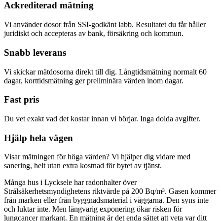
Ackrediterad mätning
Vi använder dosor från SSI-godkänt labb. Resultatet du får håller
juridiskt och accepteras av bank, försäkring och kommun.
Snabb leverans
Vi skickar mätdosorna direkt till dig. Långtidsmätning normalt 60
dagar, korttidsmätning ger preliminära värden inom dagar.
Fast pris
Du vet exakt vad det kostar innan vi börjar. Inga dolda avgifter.
Hjälp hela vägen
Visar mätningen för höga värden? Vi hjälper dig vidare med
sanering, helt utan extra kostnad för bytet av tjänst.
Många hus i Lycksele har radonhalter över
Strålsäkerhetsmyndighetens riktvärde på 200 Bq/m³. Gasen kommer
från marken eller från byggnadsmaterial i väggarna. Den syns inte
och luktar inte. Men långvarig exponering ökar risken för
lungcancer markant. En mätning är det enda sättet att veta var ditt