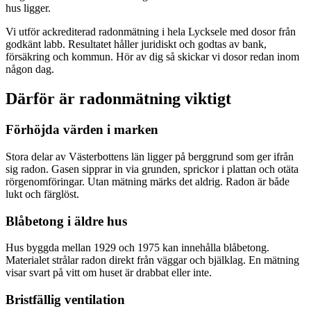
hus ligger.
Vi utför ackrediterad radonmätning i hela Lycksele med dosor från
godkänt labb. Resultatet håller juridiskt och godtas av bank,
försäkring och kommun. Hör av dig så skickar vi dosor redan inom
någon dag.
Därför är radonmätning viktigt
Förhöjda värden i marken
Stora delar av Västerbottens län ligger på berggrund som ger ifrån
sig radon. Gasen sipprar in via grunden, sprickor i plattan och otäta
rörgenomföringar. Utan mätning märks det aldrig. Radon är både
lukt och färglöst.
Blåbetong i äldre hus
Hus byggda mellan 1929 och 1975 kan innehålla blåbetong.
Materialet strålar radon direkt från väggar och bjälklag. En mätning
visar svart på vitt om huset är drabbat eller inte.
Bristfällig ventilation