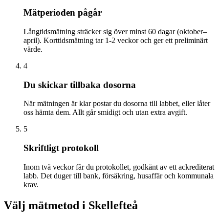
Mätperioden pågår
Långtidsmätning sträcker sig över minst 60 dagar (oktober–
april). Korttidsmätning tar 1-2 veckor och ger ett preliminärt
värde.
4
Du skickar tillbaka dosorna
När mätningen är klar postar du dosorna till labbet, eller låter
oss hämta dem. Allt går smidigt och utan extra avgift.
5
Skriftligt protokoll
Inom två veckor får du protokollet, godkänt av ett ackrediterat
labb. Det duger till bank, försäkring, husaffär och kommunala
krav.
Välj mätmetod i
Skellefteå