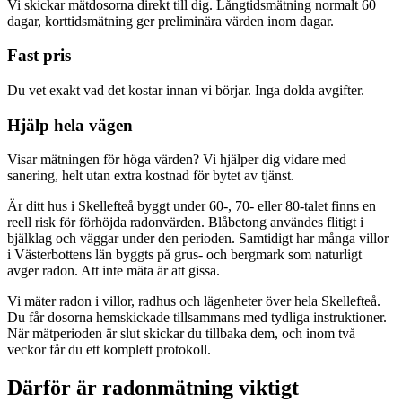
Vi skickar mätdosorna direkt till dig. Långtidsmätning normalt 60
dagar, korttidsmätning ger preliminära värden inom dagar.
Fast pris
Du vet exakt vad det kostar innan vi börjar. Inga dolda avgifter.
Hjälp hela vägen
Visar mätningen för höga värden? Vi hjälper dig vidare med
sanering, helt utan extra kostnad för bytet av tjänst.
Är ditt hus i Skellefteå byggt under 60-, 70- eller 80-talet finns en
reell risk för förhöjda radonvärden. Blåbetong användes flitigt i
bjälklag och väggar under den perioden. Samtidigt har många villor
i Västerbottens län byggts på grus- och bergmark som naturligt
avger radon. Att inte mäta är att gissa.
Vi mäter radon i villor, radhus och lägenheter över hela Skellefteå.
Du får dosorna hemskickade tillsammans med tydliga instruktioner.
När mätperioden är slut skickar du tillbaka dem, och inom två
veckor får du ett komplett protokoll.
Därför är radonmätning viktigt