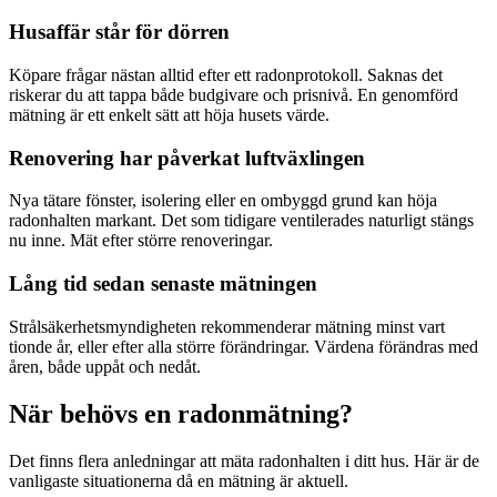
Husaffär står för dörren
Köpare frågar nästan alltid efter ett radonprotokoll. Saknas det
riskerar du att tappa både budgivare och prisnivå. En genomförd
mätning är ett enkelt sätt att höja husets värde.
Renovering har påverkat luftväxlingen
Nya tätare fönster, isolering eller en ombyggd grund kan höja
radonhalten markant. Det som tidigare ventilerades naturligt stängs
nu inne. Mät efter större renoveringar.
Lång tid sedan senaste mätningen
Strålsäkerhetsmyndigheten rekommenderar mätning minst vart
tionde år, eller efter alla större förändringar. Värdena förändras med
åren, både uppåt och nedåt.
När behövs en radonmätning?
Det finns flera anledningar att mäta radonhalten i ditt hus. Här är de
vanligaste situationerna då en mätning är aktuell.