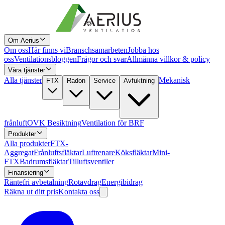
Om Aerius
Om oss
Här finns vi
Branschsamarbeten
Jobba hos
oss
Ventilationsbloggen
Frågor och svar
Allmänna villkor & policy
Våra tjänster
Alla tjänster
Mekanisk
FTX
Radon
Service
Avfuktning
frånluft
OVK Besiktning
Ventilation för BRF
Produkter
Alla produkter
FTX-
Aggregat
Frånluftsfläktar
Luftrenare
Köksfläktar
Mini-
FTX
Badrumsfläktar
Tilluftsventiler
Finansiering
Räntefri avbetalning
Rotavdrag
Energibidrag
Räkna ut ditt pris
Kontakta oss