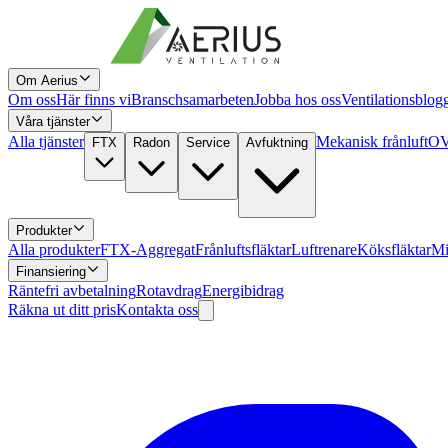
Om Aerius
Om oss
Här finns vi
Branschsamarbeten
Jobba hos oss
Ventilationsblog
Våra tjänster
Alla tjänster
Mekanisk frånluft
OV
FTX
Radon
Service
Avfuktning
Produkter
Alla produkter
FTX-Aggregat
Frånluftsfläktar
Luftrenare
Köksfläktar
Mi
Finansiering
Räntefri avbetalning
Rotavdrag
Energibidrag
Räkna ut ditt pris
Kontakta oss