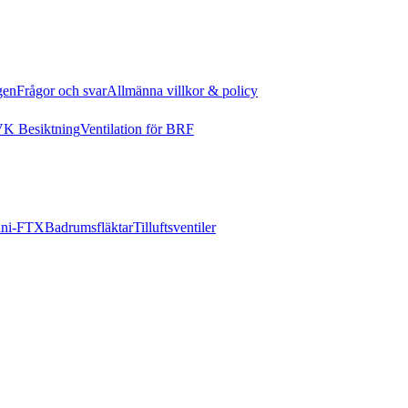
gen
Frågor och svar
Allmänna villkor & policy
K Besiktning
Ventilation för BRF
ni-FTX
Badrumsfläktar
Tilluftsventiler