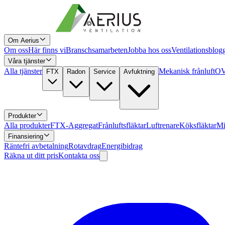
Om Aerius
Om oss
Här finns vi
Branschsamarbeten
Jobba hos oss
Ventilationsblog
Våra tjänster
Alla tjänster
Mekanisk frånluft
OV
FTX
Radon
Service
Avfuktning
Produkter
Alla produkter
FTX-Aggregat
Frånluftsfläktar
Luftrenare
Köksfläktar
Mi
Finansiering
Räntefri avbetalning
Rotavdrag
Energibidrag
Räkna ut ditt pris
Kontakta oss