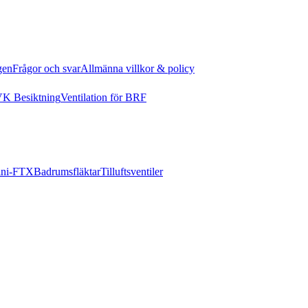
gen
Frågor och svar
Allmänna villkor & policy
K Besiktning
Ventilation för BRF
ni-FTX
Badrumsfläktar
Tilluftsventiler