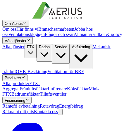
Om Aerius
Om oss
Här finns vi
Branschsamarbeten
Jobba hos
oss
Ventilationsbloggen
Frågor och svar
Allmänna villkor & policy
Våra tjänster
Alla tjänster
Mekanisk
FTX
Radon
Service
Avfuktning
frånluft
OVK Besiktning
Ventilation för BRF
Produkter
Alla produkter
FTX-
Aggregat
Frånluftsfläktar
Luftrenare
Köksfläktar
Mini-
FTX
Badrumsfläktar
Tilluftsventiler
Finansiering
Räntefri avbetalning
Rotavdrag
Energibidrag
Räkna ut ditt pris
Kontakta oss