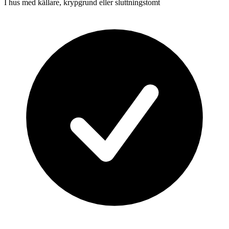
I hus med källare, krypgrund eller sluttningstomt