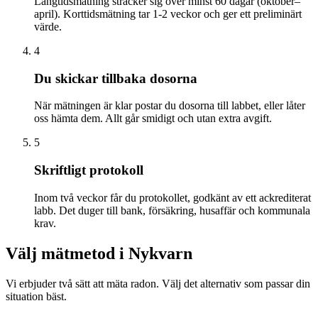
Långtidsmätning sträcker sig över minst 60 dagar (oktober–
april). Korttidsmätning tar 1-2 veckor och ger ett preliminärt
värde.
4
Du skickar tillbaka dosorna
När mätningen är klar postar du dosorna till labbet, eller låter
oss hämta dem. Allt går smidigt och utan extra avgift.
5
Skriftligt protokoll
Inom två veckor får du protokollet, godkänt av ett ackrediterat
labb. Det duger till bank, försäkring, husaffär och kommunala
krav.
Välj mätmetod i
Nykvarn
Vi erbjuder två sätt att mäta radon. Välj det alternativ som passar din
situation bäst.