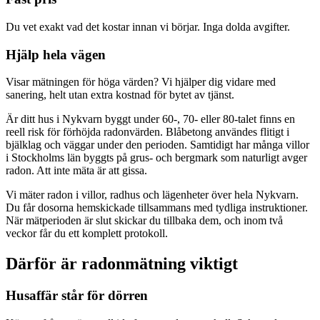
Du vet exakt vad det kostar innan vi börjar. Inga dolda avgifter.
Hjälp hela vägen
Visar mätningen för höga värden? Vi hjälper dig vidare med
sanering, helt utan extra kostnad för bytet av tjänst.
Är ditt hus i Nykvarn byggt under 60-, 70- eller 80-talet finns en
reell risk för förhöjda radonvärden. Blåbetong användes flitigt i
bjälklag och väggar under den perioden. Samtidigt har många villor
i Stockholms län byggts på grus- och bergmark som naturligt avger
radon. Att inte mäta är att gissa.
Vi mäter radon i villor, radhus och lägenheter över hela Nykvarn.
Du får dosorna hemskickade tillsammans med tydliga instruktioner.
När mätperioden är slut skickar du tillbaka dem, och inom två
veckor får du ett komplett protokoll.
Därför är radonmätning viktigt
Husaffär står för dörren