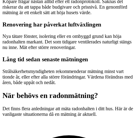
Köpare frågar nästan alltid efter ett radonprotokoll. Saknas det
riskerar du att tappa både budgivare och prisnivå. En genomförd
mätning är ett enkelt sätt att höja husets värde.
Renovering har påverkat luftväxlingen
Nya tätare fönster, isolering eller en ombyggd grund kan höja
radonhalten markant. Det som tidigare ventilerades naturligt stängs
nu inne. Mät efter större renoveringar.
Lång tid sedan senaste mätningen
Strålsäkerhetsmyndigheten rekommenderar mätning minst vart
tionde år, eller efter alla större förändringar. Värdena förändras med
åren, både uppåt och nedåt.
När behövs en radonmätning?
Det finns flera anledningar att mäta radonhalten i ditt hus. Här är de
vanligaste situationerna då en mätning är aktuell.