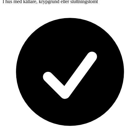
I hus med källare, krypgrund eller sluttningstomt