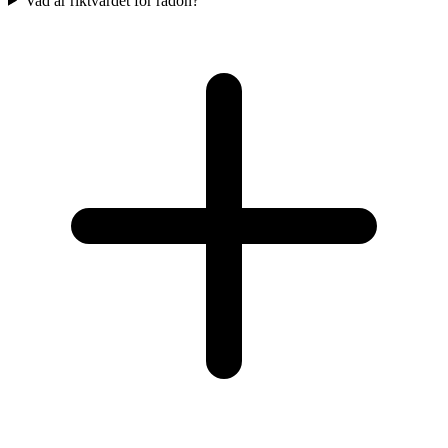
Vad är riktvärdet för radon?