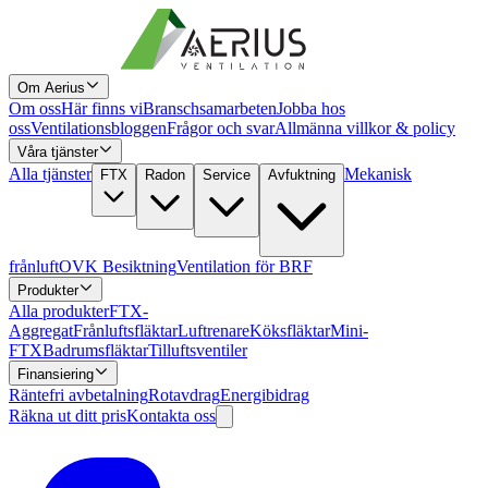
Om Aerius
Om oss
Här finns vi
Branschsamarbeten
Jobba hos
oss
Ventilationsbloggen
Frågor och svar
Allmänna villkor & policy
Våra tjänster
Alla tjänster
Mekanisk
FTX
Radon
Service
Avfuktning
frånluft
OVK Besiktning
Ventilation för BRF
Produkter
Alla produkter
FTX-
Aggregat
Frånluftsfläktar
Luftrenare
Köksfläktar
Mini-
FTX
Badrumsfläktar
Tilluftsventiler
Finansiering
Räntefri avbetalning
Rotavdrag
Energibidrag
Räkna ut ditt pris
Kontakta oss