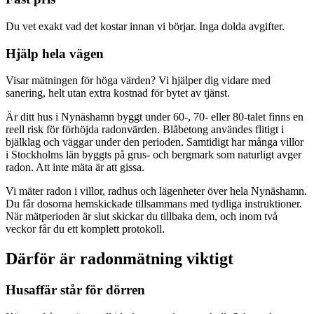
Du vet exakt vad det kostar innan vi börjar. Inga dolda avgifter.
Hjälp hela vägen
Visar mätningen för höga värden? Vi hjälper dig vidare med
sanering, helt utan extra kostnad för bytet av tjänst.
Är ditt hus i Nynäshamn byggt under 60-, 70- eller 80-talet finns en
reell risk för förhöjda radonvärden. Blåbetong användes flitigt i
bjälklag och väggar under den perioden. Samtidigt har många villor
i Stockholms län byggts på grus- och bergmark som naturligt avger
radon. Att inte mäta är att gissa.
Vi mäter radon i villor, radhus och lägenheter över hela Nynäshamn.
Du får dosorna hemskickade tillsammans med tydliga instruktioner.
När mätperioden är slut skickar du tillbaka dem, och inom två
veckor får du ett komplett protokoll.
Därför är radonmätning viktigt
Husaffär står för dörren