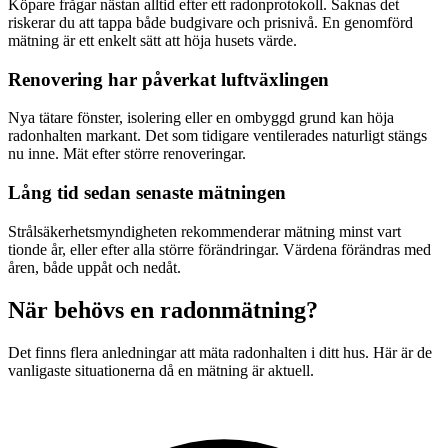
Köpare frågar nästan alltid efter ett radonprotokoll. Saknas det
riskerar du att tappa både budgivare och prisnivå. En genomförd
mätning är ett enkelt sätt att höja husets värde.
Renovering har påverkat luftväxlingen
Nya tätare fönster, isolering eller en ombyggd grund kan höja
radonhalten markant. Det som tidigare ventilerades naturligt stängs
nu inne. Mät efter större renoveringar.
Lång tid sedan senaste mätningen
Strålsäkerhetsmyndigheten rekommenderar mätning minst vart
tionde år, eller efter alla större förändringar. Värdena förändras med
åren, både uppåt och nedåt.
När behövs en radonmätning?
Det finns flera anledningar att mäta radonhalten i ditt hus. Här är de
vanligaste situationerna då en mätning är aktuell.