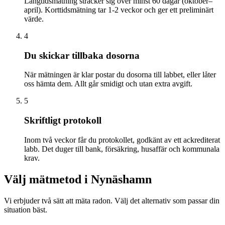
Långtidsmätning sträcker sig över minst 60 dagar (oktober–
april). Korttidsmätning tar 1-2 veckor och ger ett preliminärt
värde.
4
Du skickar tillbaka dosorna
När mätningen är klar postar du dosorna till labbet, eller låter
oss hämta dem. Allt går smidigt och utan extra avgift.
5
Skriftligt protokoll
Inom två veckor får du protokollet, godkänt av ett ackrediterat
labb. Det duger till bank, försäkring, husaffär och kommunala
krav.
Välj mätmetod i
Nynäshamn
Vi erbjuder två sätt att mäta radon. Välj det alternativ som passar din
situation bäst.