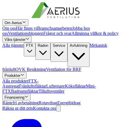
Om Aerius
Om oss
Här finns vi
Branschsamarbeten
Jobba hos
oss
Ventilationsbloggen
Frågor och svar
Allmänna villkor & policy
Våra tjänster
Alla tjänster
Mekanisk
FTX
Radon
Service
Avfuktning
frånluft
OVK Besiktning
Ventilation för BRF
Produkter
Alla produkter
FTX-
Aggregat
Frånluftsfläktar
Luftrenare
Köksfläktar
Mini-
FTX
Badrumsfläktar
Tilluftsventiler
Finansiering
Räntefri avbetalning
Rotavdrag
Energibidrag
Räkna ut ditt pris
Kontakta oss