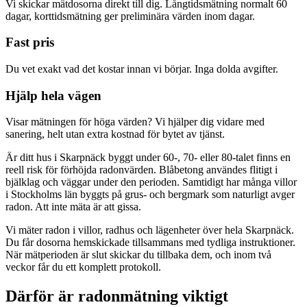
Vi skickar mätdosorna direkt till dig. Långtidsmätning normalt 60
dagar, korttidsmätning ger preliminära värden inom dagar.
Fast pris
Du vet exakt vad det kostar innan vi börjar. Inga dolda avgifter.
Hjälp hela vägen
Visar mätningen för höga värden? Vi hjälper dig vidare med
sanering, helt utan extra kostnad för bytet av tjänst.
Är ditt hus i Skarpnäck byggt under 60-, 70- eller 80-talet finns en
reell risk för förhöjda radonvärden. Blåbetong användes flitigt i
bjälklag och väggar under den perioden. Samtidigt har många villor
i Stockholms län byggts på grus- och bergmark som naturligt avger
radon. Att inte mäta är att gissa.
Vi mäter radon i villor, radhus och lägenheter över hela Skarpnäck.
Du får dosorna hemskickade tillsammans med tydliga instruktioner.
När mätperioden är slut skickar du tillbaka dem, och inom två
veckor får du ett komplett protokoll.
Därför är radonmätning viktigt