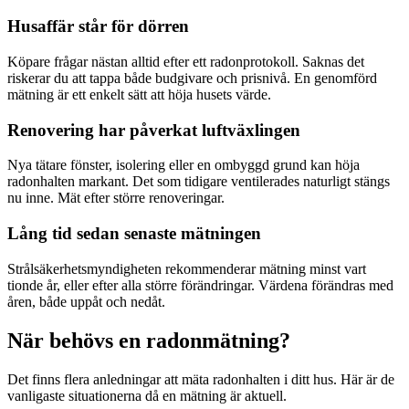
Husaffär står för dörren
Köpare frågar nästan alltid efter ett radonprotokoll. Saknas det
riskerar du att tappa både budgivare och prisnivå. En genomförd
mätning är ett enkelt sätt att höja husets värde.
Renovering har påverkat luftväxlingen
Nya tätare fönster, isolering eller en ombyggd grund kan höja
radonhalten markant. Det som tidigare ventilerades naturligt stängs
nu inne. Mät efter större renoveringar.
Lång tid sedan senaste mätningen
Strålsäkerhetsmyndigheten rekommenderar mätning minst vart
tionde år, eller efter alla större förändringar. Värdena förändras med
åren, både uppåt och nedåt.
När behövs en radonmätning?
Det finns flera anledningar att mäta radonhalten i ditt hus. Här är de
vanligaste situationerna då en mätning är aktuell.