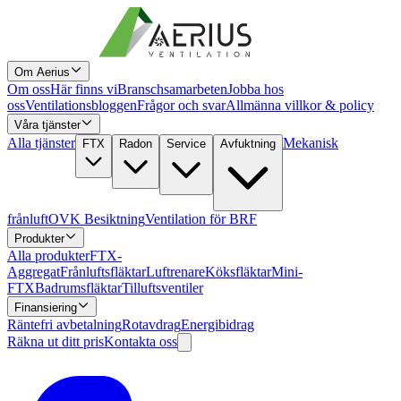
Om Aerius
Om oss
Här finns vi
Branschsamarbeten
Jobba hos
oss
Ventilationsbloggen
Frågor och svar
Allmänna villkor & policy
Våra tjänster
Alla tjänster
Mekanisk
FTX
Radon
Service
Avfuktning
frånluft
OVK Besiktning
Ventilation för BRF
Produkter
Alla produkter
FTX-
Aggregat
Frånluftsfläktar
Luftrenare
Köksfläktar
Mini-
FTX
Badrumsfläktar
Tilluftsventiler
Finansiering
Räntefri avbetalning
Rotavdrag
Energibidrag
Räkna ut ditt pris
Kontakta oss