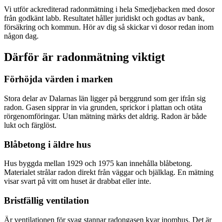
Vi utför ackrediterad radonmätning i hela Smedjebacken med dosor
från godkänt labb. Resultatet håller juridiskt och godtas av bank,
försäkring och kommun. Hör av dig så skickar vi dosor redan inom
någon dag.
Därför är radonmätning viktigt
Förhöjda värden i marken
Stora delar av Dalarnas län ligger på berggrund som ger ifrån sig
radon. Gasen sipprar in via grunden, sprickor i plattan och otäta
rörgenomföringar. Utan mätning märks det aldrig. Radon är både
lukt och färglöst.
Blåbetong i äldre hus
Hus byggda mellan 1929 och 1975 kan innehålla blåbetong.
Materialet strålar radon direkt från väggar och bjälklag. En mätning
visar svart på vitt om huset är drabbat eller inte.
Bristfällig ventilation
Är ventilationen för svag stannar radongasen kvar inomhus. Det är