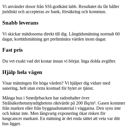
Vi använder dosor från SSI-godkänt labb. Resultatet du får håller
juridiskt och accepteras av bank, försäkring och kommun.
Snabb leverans
Vi skickar mätdosorna direkt till dig. Långtidsmätning normalt 60
dagar, korttidsmätning ger preliminära värden inom dagar.
Fast pris
Du vet exakt vad det kostar innan vi börjar. Inga dolda avgifter.
Hjälp hela vägen
Visar mätningen för höga värden? Vi hjälper dig vidare med
sanering, helt utan extra kostnad för bytet av tjänst.
Många hus i Smedjebacken har radonhalter över
Strålsäkerhetsmyndighetens riktvärde på 200 Bq/m³. Gasen kommer
från marken eller från byggnadsmaterial i väggarna. Den syns inte
och luktar inte. Men långvarig exponering ökar risken för
lungcancer markant. En mätning är det enda sättet att veta var ditt
hus ligger.