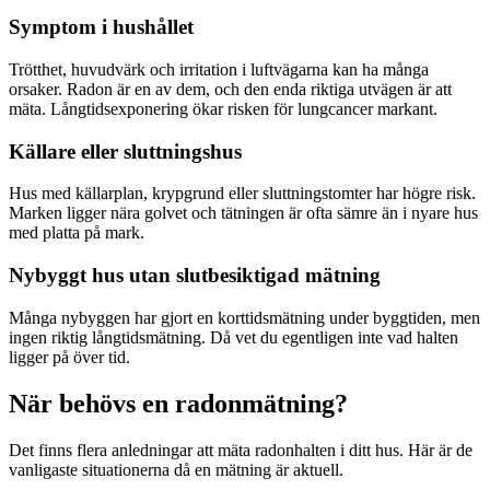
Symptom i hushållet
Trötthet, huvudvärk och irritation i luftvägarna kan ha många
orsaker. Radon är en av dem, och den enda riktiga utvägen är att
mäta. Långtidsexponering ökar risken för lungcancer markant.
Källare eller sluttningshus
Hus med källarplan, krypgrund eller sluttningstomter har högre risk.
Marken ligger nära golvet och tätningen är ofta sämre än i nyare hus
med platta på mark.
Nybyggt hus utan slutbesiktigad mätning
Många nybyggen har gjort en korttidsmätning under byggtiden, men
ingen riktig långtidsmätning. Då vet du egentligen inte vad halten
ligger på över tid.
När behövs en radonmätning?
Det finns flera anledningar att mäta radonhalten i ditt hus. Här är de
vanligaste situationerna då en mätning är aktuell.