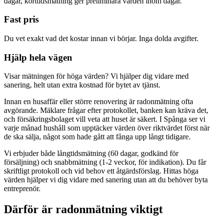
dagar, korttidsmätning ger preliminära värden inom dagar.
Fast pris
Du vet exakt vad det kostar innan vi börjar. Inga dolda avgifter.
Hjälp hela vägen
Visar mätningen för höga värden? Vi hjälper dig vidare med
sanering, helt utan extra kostnad för bytet av tjänst.
Innan en husaffär eller större renovering är radonmätning ofta
avgörande. Mäklare frågar efter protokollet, banken kan kräva det,
och försäkringsbolaget vill veta att huset är säkert. I Spånga ser vi
varje månad hushåll som upptäcker värden över riktvärdet först när
de ska sälja, något som hade gått att fånga upp långt tidigare.
Vi erbjuder både långtidsmätning (60 dagar, godkänd för
försäljning) och snabbmätning (1-2 veckor, för indikation). Du får
skriftligt protokoll och vid behov ett åtgärdsförslag. Hittas höga
värden hjälper vi dig vidare med sanering utan att du behöver byta
entreprenör.
Därför är radonmätning viktigt