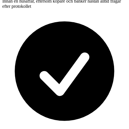
Innan en husaffär, eftersom köpare och banker nästan alltid frågar
efter protokollet