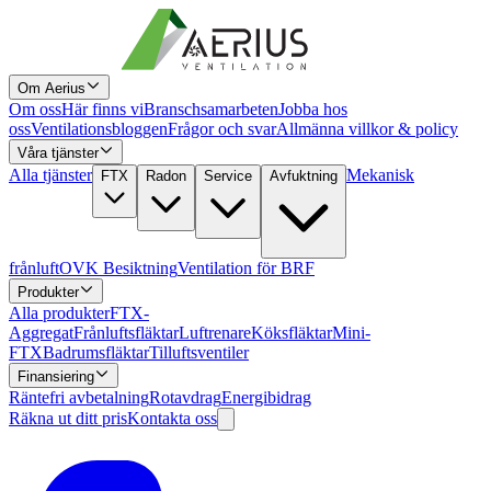
Om Aerius
Om oss
Här finns vi
Branschsamarbeten
Jobba hos
oss
Ventilationsbloggen
Frågor och svar
Allmänna villkor & policy
Våra tjänster
Alla tjänster
Mekanisk
FTX
Radon
Service
Avfuktning
frånluft
OVK Besiktning
Ventilation för BRF
Produkter
Alla produkter
FTX-
Aggregat
Frånluftsfläktar
Luftrenare
Köksfläktar
Mini-
FTX
Badrumsfläktar
Tilluftsventiler
Finansiering
Räntefri avbetalning
Rotavdrag
Energibidrag
Räkna ut ditt pris
Kontakta oss