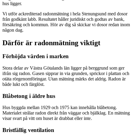
hus ligger.
Vi utför ackrediterad radonmätning i hela Stenungsund med dosor
från godkänt labb. Resultatet håller juridiskt och godtas av bank,
försäkring och kommun. Hör av dig så skickar vi dosor redan inom
någon dag.
Därför är radonmätning viktigt
Förhöjda värden i marken
Stora delar av Västra Götalands län ligger på berggrund som ger
ifrån sig radon. Gasen sipprar in via grunden, sprickor i plattan och
otäta rörgenomföringar. Utan mätning märks det aldrig. Radon är
både lukt och färglöst.
Blåbetong i äldre hus
Hus byggda mellan 1929 och 1975 kan innehålla blåbetong.
Materialet strålar radon direkt från väggar och bjälklag. En mätning
visar svart på vitt om huset är drabbat eller inte.
Bristfällig ventilation