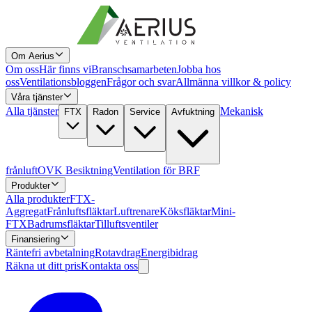
Om Aerius
Om oss
Här finns vi
Branschsamarbeten
Jobba hos
oss
Ventilationsbloggen
Frågor och svar
Allmänna villkor & policy
Våra tjänster
Alla tjänster
Mekanisk
FTX
Radon
Service
Avfuktning
frånluft
OVK Besiktning
Ventilation för BRF
Produkter
Alla produkter
FTX-
Aggregat
Frånluftsfläktar
Luftrenare
Köksfläktar
Mini-
FTX
Badrumsfläktar
Tilluftsventiler
Finansiering
Räntefri avbetalning
Rotavdrag
Energibidrag
Räkna ut ditt pris
Kontakta oss