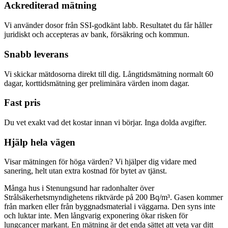
Ackrediterad mätning
Vi använder dosor från SSI-godkänt labb. Resultatet du får håller
juridiskt och accepteras av bank, försäkring och kommun.
Snabb leverans
Vi skickar mätdosorna direkt till dig. Långtidsmätning normalt 60
dagar, korttidsmätning ger preliminära värden inom dagar.
Fast pris
Du vet exakt vad det kostar innan vi börjar. Inga dolda avgifter.
Hjälp hela vägen
Visar mätningen för höga värden? Vi hjälper dig vidare med
sanering, helt utan extra kostnad för bytet av tjänst.
Många hus i Stenungsund har radonhalter över
Strålsäkerhetsmyndighetens riktvärde på 200 Bq/m³. Gasen kommer
från marken eller från byggnadsmaterial i väggarna. Den syns inte
och luktar inte. Men långvarig exponering ökar risken för
lungcancer markant. En mätning är det enda sättet att veta var ditt