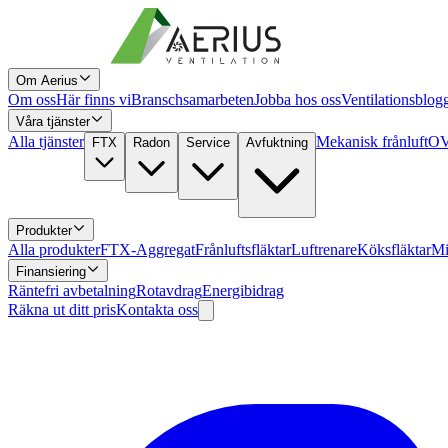
Om Aerius
Om oss
Här finns vi
Branschsamarbeten
Jobba hos oss
Ventilationsblog
Våra tjänster
Alla tjänster
Mekanisk frånluft
OV
FTX
Radon
Service
Avfuktning
Produkter
Alla produkter
FTX-Aggregat
Frånluftsfläktar
Luftrenare
Köksfläktar
Mi
Finansiering
Räntefri avbetalning
Rotavdrag
Energibidrag
Räkna ut ditt pris
Kontakta oss