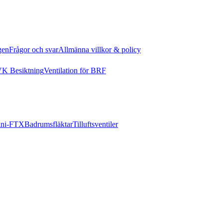
gen
Frågor och svar
Allmänna villkor & policy
K Besiktning
Ventilation för BRF
ni-FTX
Badrumsfläktar
Tilluftsventiler