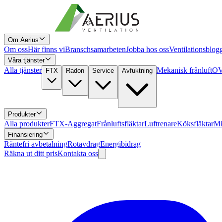
Om Aerius
Om oss
Här finns vi
Branschsamarbeten
Jobba hos oss
Ventilationsblog
Våra tjänster
Alla tjänster
Mekanisk frånluft
OV
FTX
Radon
Service
Avfuktning
Produkter
Alla produkter
FTX-Aggregat
Frånluftsfläktar
Luftrenare
Köksfläktar
Mi
Finansiering
Räntefri avbetalning
Rotavdrag
Energibidrag
Räkna ut ditt pris
Kontakta oss