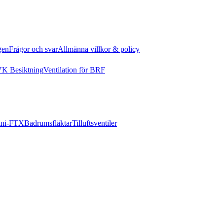
gen
Frågor och svar
Allmänna villkor & policy
K Besiktning
Ventilation för BRF
ni-FTX
Badrumsfläktar
Tilluftsventiler