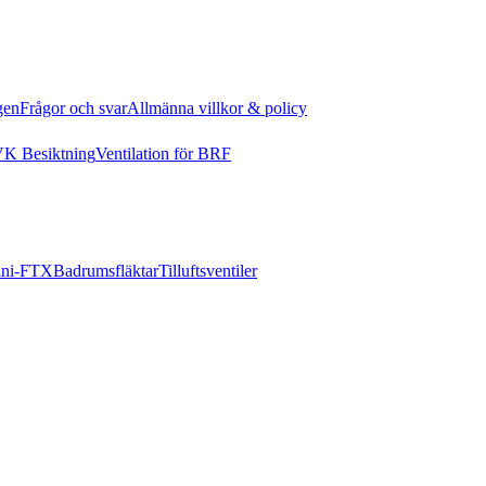
gen
Frågor och svar
Allmänna villkor & policy
K Besiktning
Ventilation för BRF
ni-FTX
Badrumsfläktar
Tilluftsventiler