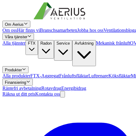
Om Aerius
Om oss
Här finns vi
Branschsamarbeten
Jobba hos oss
Ventilationsblog
Våra tjänster
Alla tjänster
Mekanisk frånluft
OV
FTX
Radon
Service
Avfuktning
Produkter
Alla produkter
FTX-Aggregat
Frånluftsfläktar
Luftrenare
Köksfläktar
Mi
Finansiering
Räntefri avbetalning
Rotavdrag
Energibidrag
Räkna ut ditt pris
Kontakta oss