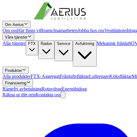
Om Aerius
Om oss
Här finns vi
Branschsamarbeten
Jobba hos oss
Ventilationsblog
Våra tjänster
Alla tjänster
Mekanisk frånluft
OV
FTX
Radon
Service
Avfuktning
Produkter
Alla produkter
FTX-Aggregat
Frånluftsfläktar
Luftrenare
Köksfläktar
Mi
Finansiering
Räntefri avbetalning
Rotavdrag
Energibidrag
Räkna ut ditt pris
Kontakta oss