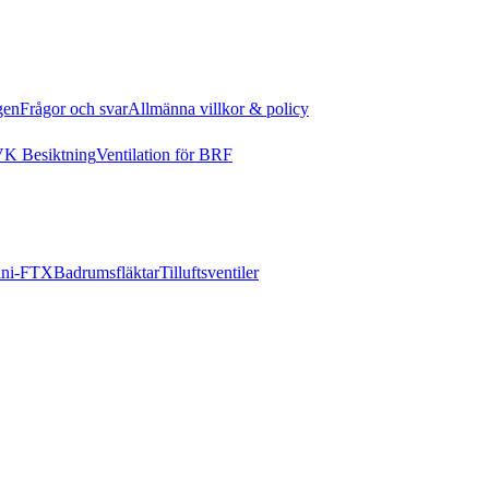
gen
Frågor och svar
Allmänna villkor & policy
K Besiktning
Ventilation för BRF
ni-FTX
Badrumsfläktar
Tilluftsventiler