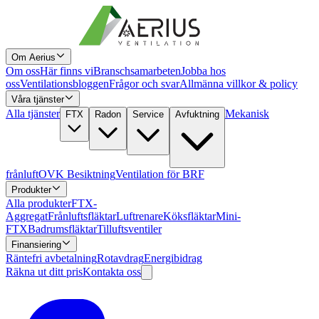
Om Aerius
Om oss
Här finns vi
Branschsamarbeten
Jobba hos
oss
Ventilationsbloggen
Frågor och svar
Allmänna villkor & policy
Våra tjänster
Alla tjänster
Mekanisk
FTX
Radon
Service
Avfuktning
frånluft
OVK Besiktning
Ventilation för BRF
Produkter
Alla produkter
FTX-
Aggregat
Frånluftsfläktar
Luftrenare
Köksfläktar
Mini-
FTX
Badrumsfläktar
Tilluftsventiler
Finansiering
Räntefri avbetalning
Rotavdrag
Energibidrag
Räkna ut ditt pris
Kontakta oss