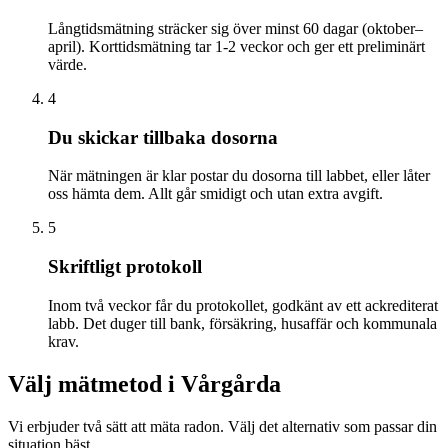
Långtidsmätning sträcker sig över minst 60 dagar (oktober–
april). Korttidsmätning tar 1-2 veckor och ger ett preliminärt
värde.
4
Du skickar tillbaka dosorna
När mätningen är klar postar du dosorna till labbet, eller låter
oss hämta dem. Allt går smidigt och utan extra avgift.
5
Skriftligt protokoll
Inom två veckor får du protokollet, godkänt av ett ackrediterat
labb. Det duger till bank, försäkring, husaffär och kommunala
krav.
Välj mätmetod i
Vårgårda
Vi erbjuder två sätt att mäta radon. Välj det alternativ som passar din
situation bäst.