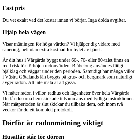
Fast pris
Du vet exakt vad det kostar innan vi börjar. Inga dolda avgifter.
Hjälp hela vägen
Visar mätningen för höga värden? Vi hjälper dig vidare med
sanering, helt utan extra kostnad för bytet av tjänst.
Är ditt hus i Vårgårda byggt under 60-, 70- eller 80-talet finns en
reell risk för förhöjda radonvärden. Blåbetong användes flitigt i
bjälklag och väggar under den perioden. Samtidigt har många villor
i Västra Götalands län byggts på grus- och bergmark som naturligt
avger radon. Att inte mäta är att gissa.
Vi mäter radon i villor, radhus och lägenheter över hela Vårgårda.
Du får dosorna hemskickade tillsammans med tydliga instruktioner.
När mätperioden är slut skickar du tillbaka dem, och inom två
veckor får du ett komplett protokoll.
Därför är radonmätning viktigt
Husaffär står för dörren