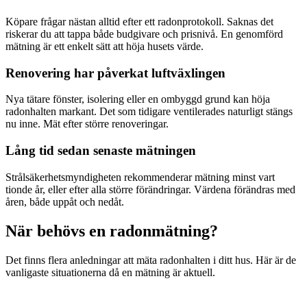
Köpare frågar nästan alltid efter ett radonprotokoll. Saknas det
riskerar du att tappa både budgivare och prisnivå. En genomförd
mätning är ett enkelt sätt att höja husets värde.
Renovering har påverkat luftväxlingen
Nya tätare fönster, isolering eller en ombyggd grund kan höja
radonhalten markant. Det som tidigare ventilerades naturligt stängs
nu inne. Mät efter större renoveringar.
Lång tid sedan senaste mätningen
Strålsäkerhetsmyndigheten rekommenderar mätning minst vart
tionde år, eller efter alla större förändringar. Värdena förändras med
åren, både uppåt och nedåt.
När behövs en radonmätning?
Det finns flera anledningar att mäta radonhalten i ditt hus. Här är de
vanligaste situationerna då en mätning är aktuell.